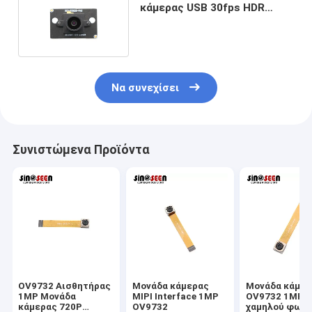
κάμερας USB 30fps HDR
Μονάδα κάμερας 1MP
Να συνεχίσει
Συνιστώμενα Προϊόντα
OV9732 Αισθητήρας
Μονάδα κάμερας
Μονάδα κάμερ
1MP Μονάδα
MIPI Interface 1MP
OV9732 1MP
κάμερας 720P
OV9732
χαμηλού φωτι