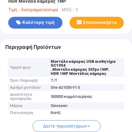
HDR Μονάδα κάμερας 1MP
Τιμή：διαπραγματεύσιμα
MOQ：3
Καλύτερη τιμή
Επικοινωνήστε
Περιγραφή Προϊόντων
Μοντέλο κάμερας USB αισθητήρα
GC1054
Υψηλό φως
,
,
Μοντέλο κάμερας 30fps 1MP
HDR 1MP Μοντέλος κάμερας
Όροι πληρωμής
Τ/Τ
Αριθμό μοντέλου
Sns-dz1035-V1.0
Δυνατότητα
500000 κομμάτια/μήνας
προσφοράς
Μάρκα
Sinoseen
Πιστοποίηση
RoHS
Δείτε περισσότερων