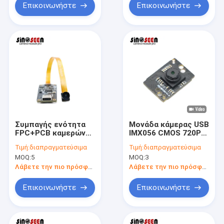
Επικοινωνήστε
Επικοινωνήστε
Συμπαγής ενότητα
Μονάδα κάμερας USB
FPC+PCB καμερών
IMX056 CMOS 720P
OV9281 720P CMOS
HD 30FPS για
Τιμή:
διαπραγματεύσιμα
Τιμή:
διαπραγματεύσιμα
που σχεδιάζεται για
Smartphones
MOQ:
5
MOQ:
3
τη βιομηχανική
δοκιμή
Λάβετε την πιο πρόσφατη τιμή
Λάβετε την πιο πρόσφατη τιμή
Επικοινωνήστε
Επικοινωνήστε