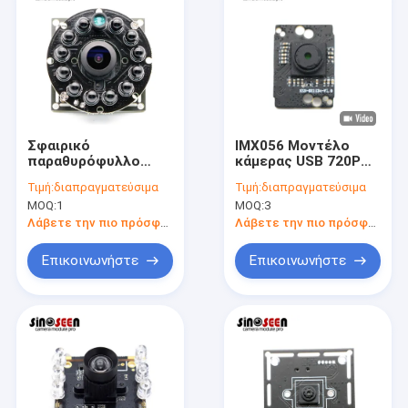
Σφαιρικό
IMX056 Μοντέλο
παραθυρόφυλλο
κάμερας USB 720P
ενότητας 720P 60fps
HD 30FPS Σταθερή
Τιμή:
διαπραγματεύσιμα
Τιμή:
διαπραγματεύσιμα
καμερών αισθητήρων
εστίαση
MOQ:
1
MOQ:
3
USB IR AR0144
συνήθειας
Λάβετε την πιο πρόσφατη τιμή
Λάβετε την πιο πρόσφατη τιμή
Επικοινωνήστε
Επικοινωνήστε
Αρχική Σελίδα
Προϊόντα
Βίντεο