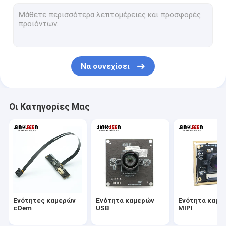
Ενότητα καμερών USB
Ενότητα καμερών MIPI
Ενότητα καμερών DVP
Να συνεχίσει
Σφαιρική ενότητα καμερών παραθυρόφυλλων
Ενότητα καμερών νυχτερινής όρασης
Οι Κατηγορίες Μας
Ενότητα καμερών ενδοσκοπίων
Διπλή ενότητα καμερών φακών
Ενότητα καμερών αναγνώρισης προσώπου
ενότητα lap-top webcam
Ενότητες καμερών
Ενότητα καμερών
Ενότητα καμε
1MP ενότητα καμερών
cOem
USB
MIPI