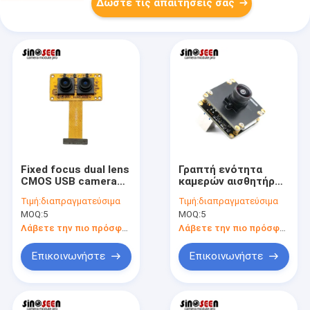
Δώστε τις απαιτήσεις σας
Fixed focus dual lens
Γραπτή ενότητα
CMOS USB camera
καμερών αισθητήρων
module 1080P full HD
USB OV9281 720P
Τιμή:
διαπραγματεύσιμα
Τιμή:
διαπραγματεύσιμα
120fps with MJPG
30FPS για τη
MOQ:
5
MOQ:
5
YUY2 output for
μηχανική όραση
industrial and
Λάβετε την πιο πρόσφατη τιμή
Λάβετε την πιο πρόσφατη τιμή
commercial imaging
systems
Επικοινωνήστε
Επικοινωνήστε