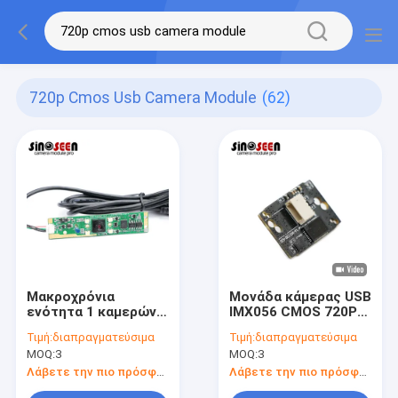
720p Cmos Usb Camera Module
(62)
Μακροχρόνια
Μονάδα κάμερας USB
ενότητα 1 καμερών
IMX056 CMOS 720P
μορφής HD CMOS
HD 30FPS Σταθερής
Τιμή:
διαπραγματεύσιμα
Τιμή:
διαπραγματεύσιμα
USB λουρίδων μέγα
Εστίασης
MOQ:
3
MOQ:
3
εικονοκύτταρο με
LEDs
Λάβετε την πιο πρόσφατη τιμή
Λάβετε την πιο πρόσφατη τιμή