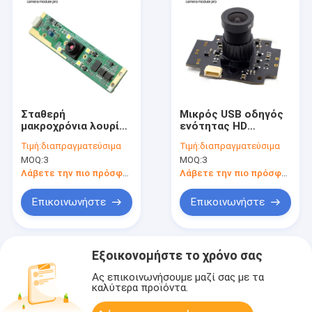
Σταθερή
Μικρός USB οδηγός
μακροχρόνια λουρίδα
ενότητας HD
ενότητας καμερών
καμερών OV9712
Τιμή:
διαπραγματεύσιμα
Τιμή:
διαπραγματεύσιμα
εστίασης HD 1MP
1mp 720p ελεύθερος
MOQ:
3
MOQ:
3
CMOS USB με τις
για το αυτοκίνητο
οδηγήσεις
DVR
Λάβετε την πιο πρόσφατη τιμή
Λάβετε την πιο πρόσφατη τιμή
Επικοινωνήστε
Επικοινωνήστε
Εξοικονομήστε το χρόνο σας
Ας επικοινωνήσουμε μαζί σας με τα
καλύτερα προϊόντα.