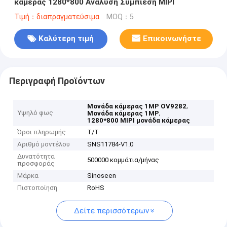
κάμερας 1280*800 Ανάλυση Συμπίεση MIPI
Τιμή：διαπραγματεύσιμα
MOQ：5
Καλύτερη τιμή
Επικοινωνήστε
Περιγραφή Προϊόντων
,
Μονάδα κάμερας 1MP OV9282
Υψηλό φως
,
Μονάδα κάμερας 1MP
1280*800 MIPI μονάδα κάμερας
Όροι πληρωμής
Τ/Τ
Αριθμό μοντέλου
SNS11784-V1.0
Δυνατότητα
500000 κομμάτια/μήνας
προσφοράς
Μάρκα
Sinoseen
Πιστοποίηση
RoHS
Δείτε περισσότερων