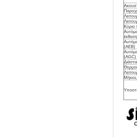
Ακουστ
Παροχή
Λειτο
Λειτου
Κύριο 
Αυτόμα
έκθεση
Αυτόμ
(AEB)
Αυτόμα
(AGC)
Διάστ
Θερμο
Λειτο
Μήκος
Υποστ