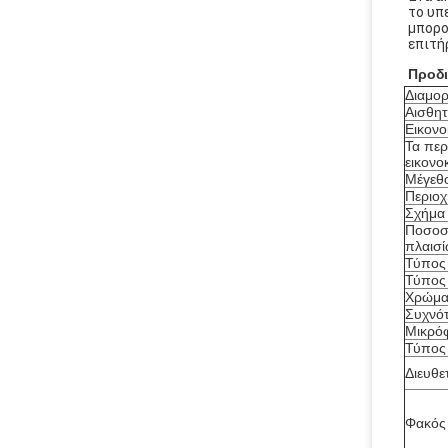
το υπ
μπορο
επιτή
Προδ
Διαμορ
Αισθη
Εικονο
Τα περ
εικονο
Μέγεθο
Περιοχ
Σχήμα
Ποσοσ
πλαισ
Τύπος
Τύπος
Χρώμ
Συχνό
Μικρό
Τύπος
Διευθε
Φακός