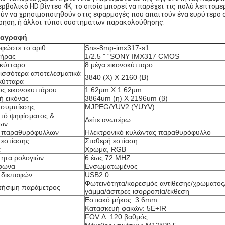
ερβολικό HD βίντεο 4K, το οποίο μπορεί να παρέχει τις πολύ λεπτομερ
ύν να χρησιμοποιηθούν στις εφαρμογές που απαιτούν ένα ευρύτερο ο
ρηση, ή άλλοι τύποι συστημάτων παρακολούθησης.
ιαγραφή
φώστε το αριθ.
Sns-8mp-imx317-s1
τήρας
1/2.5 " “SONY IMX317 CMOS
κύτταρο
8 μέγα εικονοκύτταρο
ισσότερα αποτελεσματικά
3840 (Χ) Χ 2160 (Β)
κύτταρα
ς εικονοκυττάρου
1.62µm X 1.62µm
ή εικόνας
3864um (η) Χ 2196um (β)
 συμπίεσης
MJPEG/YUV2 (YUYV)
τό ψηφίσματος &
Δείτε ανωτέρω
ίων
 παραθυρόφυλλων
Ηλεκτρονικό κυλώντας παραθυρόφυλλο
 εστίασης
Σταθερή εστίαση
α
Χρώμα, RGB
τητα ρολογιών
6 έως 72 MHZ
φωνα
Ενσωματωμένος
 διεπαφών
USB2.0
Φωτεινότητα/κορεσμός αντίθεσης/χρώματος
τήσιμη παράμετρος
γάμμα/άσπρες ισορροπία/έκθεση
Εστιακό μήκος: 3.6mm
Κατασκευή φακών: 5E+IR
FOV Δ: 120 βαθμός