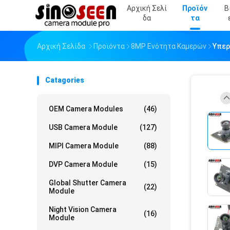
Αρχική Σελί
Προϊόν
Β
Δα
Τα
Αρχική Σελίδα
Προϊόντα
8MP Ενότητα Καμερών
Υπερ
Catagories
OEM Camera Modules
(46)
USB Camera Module
(127)
MIPI Camera Module
(88)
DVP Camera Module
(15)
Global Shutter Camera
(22)
Module
Night Vision Camera
(16)
Module