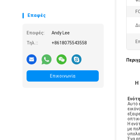
Ψ
F
Επαφές
Δ
Επαφές:
Andy Lee
Ε
Τηλ.::
+8618075543558
Περιγ
Επικοινωνία
Η
Ενότη
Αυτό 
εικόν
εξαιρ
οπτικ
Η ενό
με πο
υπολο
Ένα α