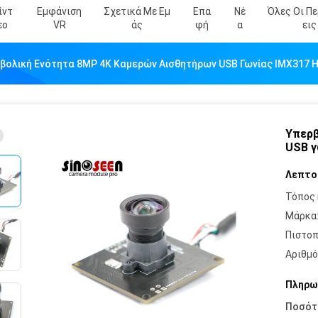
ίντ
Εμφάνιση
Σχετικά Με Εμ
Επα
Νέ
Όλες Οι Π
Εο
VR
Άς
Φή
Α
Εις
βολική Ενότητα 8MP 4K Καμερών Αισθητήρων USB Γωνίας IMX317 H
Υπερβ
USB γ
Λεπτο
Τόπος 
Μάρκα
Πιστοπ
Αριθμό
Πληρω
Ποσότ