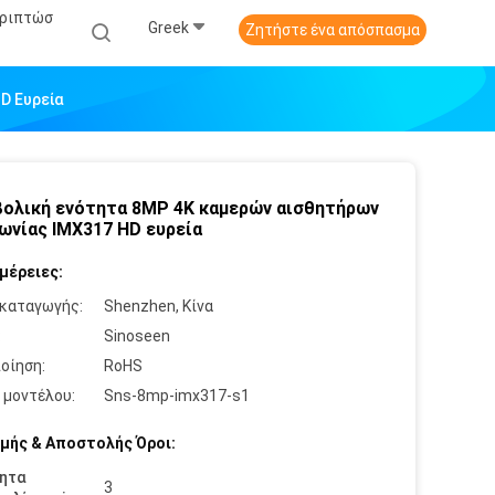
εριπτώσ
Greek
Ζητήστε ένα απόσπασμα
D Ευρεία
ολική ενότητα 8MP 4K καμερών αισθητήρων
ωνίας IMX317 HD ευρεία
μέρειες:
καταγωγής:
Shenzhen, Κίνα
:
Sinoseen
οίηση:
RoHS
 μοντέλου:
Sns-8mp-imx317-s1
μής & Αποστολής Όροι:
ητα
3