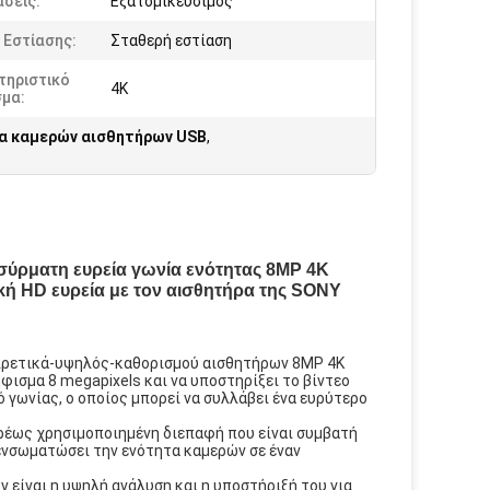
σεις:
Εξατομικεύσιμος
 Εστίασης:
Σταθερή εστίαση
τηριστικό
4K
σμα:
α καμερών αισθητήρων USB
,
ύρματη ευρεία γωνία ενότητας 8MP 4K
 HD ευρεία με τον αισθητήρα της SONY 
αιρετικά-υψηλός-καθορισμού αισθητήρων 8MP 4K
ήφισμα 8 megapixels και να υποστηρίξει το βίντεο
 γωνίας, ο οποίος μπορεί να συλλάβει ένα ευρύτερο
υρέως χρησιμοποιημένη διεπαφή που είναι συμβατή
ενσωματώσει την ενότητα καμερών σε έναν
 είναι η υψηλή ανάλυση και η υποστήριξή του για