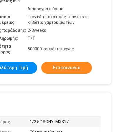
ελίας min:
διαπραγματεύσιμα
υασία
Tray+Anti-στατικός τσάντα στο
έρειες:
κιβώτιο χαρτοκιβωτίων
ς παράδοσης:
2-3weeks
πληρωμής:
T/T
ότητα
500000 κομμάτια/μήνας
οράς:
αλύτερη Τιμή
Επικοινωνία
τήρας:
1/2.5 " SONY IMX317