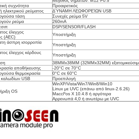
Μέγεθος νημάτων: M12*P0.5
ική συχνότητα
Προαιρετικός
 ηλεκτρικού ρεύματος
ΔΎΝΑΜΗ ΛΕΩΦΟΡΕΊΩΝ USB
υργούσα τάση
Συνεχές ρεύμα 5V
ργούν ρεύμα
260mA
τσιπ
DSP/SENSOR/FLASH
τος έλεγχος
Υποστήριξη
ς (AEC)
ατη άσπρη ισορροπία
Υποστήριξη
τος έλεγχος κέρδους
Υποστήριξη
αση
38MMx38MM (32MMx32MM) εξατομικεύσιμ
κρασία αποθήκευσης
-20°C σε 70°C
υργούσα θερμοκρασία
0°C σε 60°C
 καλωδίων USB
Προεπιλογή
WinXP/Vista/Win7/Win8/Win10
Linux με UVC (επάνω από linux-2.6.26)
ήριξη OS
Maccl*os Χ 10.4.8 ή αργότερα
Αρρενωπά 4,0 ή ανωτέρω με UVC