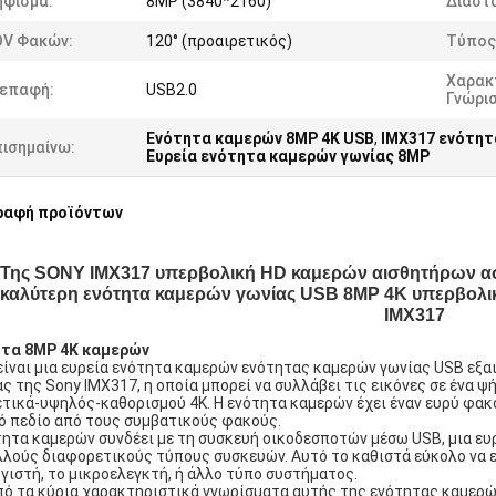
ήφισμα:
8MP (3840*2160)
Διαστά
OV Φακών:
120° (προαιρετικός)
Τύπος
Χαρακ
ιεπαφή:
USB2.0
Γνώρι
Ενότητα καμερών 8MP 4K USB
,
IMX317 ενότητ
πισημαίνω:
Ευρεία ενότητα καμερών γωνίας 8MP
ραφή προϊόντων
Της SONY IMX317 υπερβολική HD καμερών αισθητήρων ασ
 καλύτερη ενότητα καμερών γωνίας USB 8MP 4K υπερβολική
IMX317
τα 8MP 4K καμερών
είναι μια ευρεία ενότητα καμερών ενότητας καμερών γωνίας USB εξ
ας της Sony IMX317, η οποία μπορεί να συλλάβει τις εικόνες σε ένα ψ
ετικά-υψηλός-καθορισμού 4K. Η ενότητα καμερών έχει έναν ευρύ φακό
ό πεδίο από τους συμβατικούς φακούς.
τητα καμερών συνδέει με τη συσκευή οικοδεσποτών μέσω USB, μια ε
λλούς διαφορετικούς τύπους συσκευών. Αυτό το καθιστά εύκολο να 
γιστή, το μικροελεγκτή, ή άλλο τύπο συστήματος.
πό τα κύρια χαρακτηριστικά γνωρίσματα αυτής της ενότητας καμερών