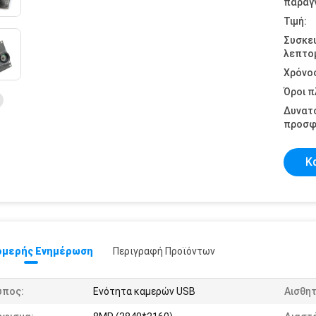
παραγγ
Τιμή:
Συσκε
λεπτομ
Χρόνο
Όροι 
Δυνατ
προσφ
Κ
μερής Ενημέρωση
Περιγραφή Προϊόντων
ύπος:
Ενότητα καμερών USB
Αισθη