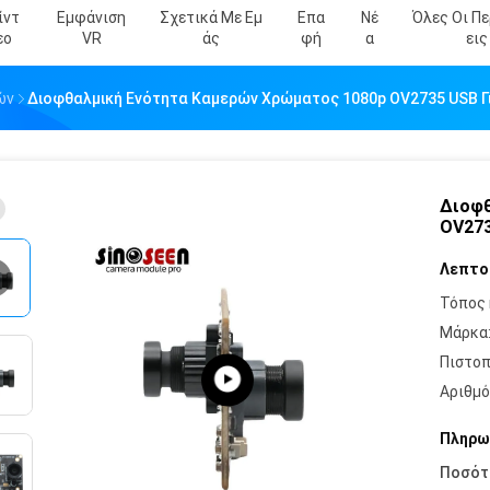
ίντ
Εμφάνιση
Σχετικά Με Εμ
Επα
Νέ
Όλες Οι Π
Εο
VR
Άς
Φή
Α
Εις
ών
Διοφθαλμική Ενότητα Καμερών Χρώματος 1080p OV2735 USB Γ
Διοφθ
OV273
Λεπτο
Τόπος 
Μάρκα
Πιστοπ
Αριθμό
Πληρω
Ποσότ