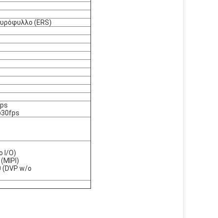
υρόφυλλο (ERS)
fps
@30fps
 I/O)
MIPI)
 (DVP w/o