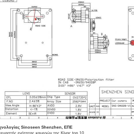
εχνολογίας Sinoseen Shenzhen, ΕΠΕ
ευαστής ενότητας καμερών της Κίνας top 10