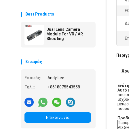
Ψ
F
Best Products
Δ
Dual Lens Camera
Module For VR / AR
Ε
Shooting
Περιγ
Επαφές
Χρώ
Επαφές:
Andy Lee
Ενότη
Τηλ.::
+8618075543558
Αυτό 
που υ
ισχύο
μειώσ
ποσοσ
Επικοινωνία
Προδ
Παρά
ΑΙΣΘ