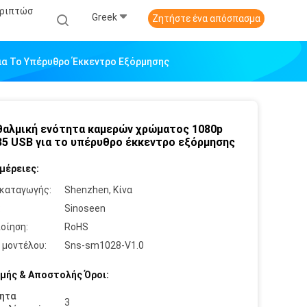
εριπτώσ
Greek
Ζητήστε ένα απόσπασμα
ια Το Υπέρυθρο Έκκεντρο Εξόρμησης
αλμική ενότητα καμερών χρώματος 1080p
5 USB για το υπέρυθρο έκκεντρο εξόρμησης
μέρειες:
καταγωγής:
Shenzhen, Κίνα
:
Sinoseen
οίηση:
RoHS
 μοντέλου:
Sns-sm1028-V1.0
μής & Αποστολής Όροι:
ητα
3