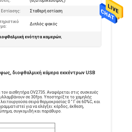
σεις:
(εξατομικεύσιμος)
 Εστίασης:
Σταθερή εστίαση
τηριστικό
Διπλός φακός
σμα:
διοφθαλμική ενότητα καμερών
,
ως, διοφθαλμική κάμερα εκκέντρων USB 
ε τον αισθητήρα OV2735. Αναφέρεται στις συσκευές
 συλλαμβάνουν σε 30fps. Υποστηρίξτε το χαμηλής
ειτουργούσα σειρά θερμοκρασίας 0 " Γ σε 60%C, και
αμματιστεί για να ελέγξει: κέρδος, έκθεση,
τύπημα, συγκομιδή και παράθυρο.