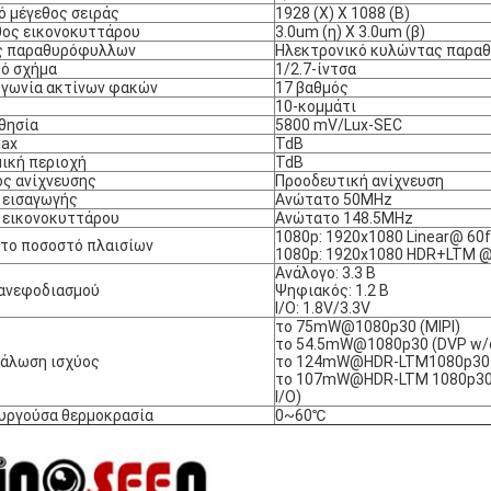
ό μέγεθος σειράς
1928 (Χ) Χ 1088 (Β)
ος εικονοκυττάρου
3.0um (η) Χ 3.0um (β)
ς παραθυρόφυλλων
Ηλεκτρονικό κυλώντας παραθ
ό σχήμα
1/2.7-ίντσα
 γωνία ακτίνων φακών
17 βαθμός
10-κομμάτι
θησία
5800 mV/Lux-SEC
ax
TdB
ική περιοχή
TdB
ς ανίχνευσης
Προοδευτική ανίχνευση
 εισαγωγής
Ανώτατο 50MHz
 εικονοκυττάρου
Ανώτατο 148.5MHz
1080p: 1920x1080 Linear@ 60
το ποσοστό πλαισίων
1080p: 1920x1080 HDR+LTM 
Ανάλογο: 3.3 Β
ανεφοδιασμού
Ψηφιακός: 1.2 Β
I/O: 1.8V/3.3V
το 75mW@1080p30 (MIPI)
το 54.5mW@1080p30 (DVP w/o
άλωση ισχύος
το 124mW@HDR-LTM1080p30 (
το 107mW@HDR-LTM 1080p30
I/O)
υργούσα θερμοκρασία
0~60℃