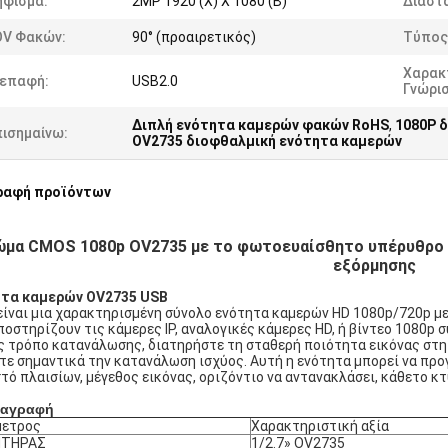
ήφισμα:
2MP 1920 (Χ) Χ 1080 (Β)
Διαστά
OV Φακών:
90° (προαιρετικός)
Τύπος
Χαρακ
ιεπαφή:
USB2.0
Γνώρι
Διπλή ενότητα καμερών φακών RoHS
,
1080P 
πισημαίνω:
OV2735 διοφθαλμική ενότητα καμερών
ραφή προϊόντων
μα CMOS 1080p OV2735 με το φωτοευαίσθητο υπέρυθρο φ
εξόρμησης
τα καμερών OV2735 USB
είναι μια χαρακτηρισμένη σύνολο ενότητα καμερών HD 1080p/720p μ
ποστηρίζουν τις κάμερες IP, αναλογικές κάμερες HD, ή βίντεο 1080p
ς τρόπο κατανάλωσης, διατηρήστε τη σταθερή ποιότητα εικόνας στη λ
τε σημαντικά την κατανάλωση ισχύος. Αυτή η ενότητα μπορεί να προγρ
τό πλαισίων, μέγεθος εικόνας, οριζόντιο να αντανακλάσει, κάθετο κ
ιαγραφή
μετρος
Χαρακτηριστική αξία
ΗΤΗΡΑΣ
1/2.7» OV2735