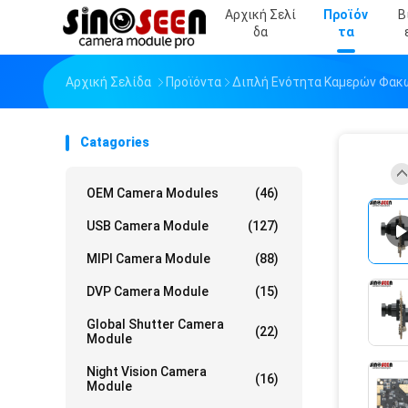
Αρχική Σελί
Προϊόν
Β
Δα
Τα
Αρχική Σελίδα
Προϊόντα
Διπλή Ενότητα Καμερών Φακ
Catagories
OEM Camera Modules
(46)
USB Camera Module
(127)
MIPI Camera Module
(88)
DVP Camera Module
(15)
Global Shutter Camera
(22)
Module
Night Vision Camera
(16)
Module