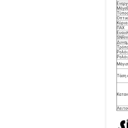
Ενεργ
Μέγεθ
Τύπο
Οπτικ
Κύρια
ΠΑΧ
Ευαισ
SNRm
Δυναμ
Τρόπο
Ρολόι
Ρολόι
Μέγισ
Τάση 
Καταν
Λειτο