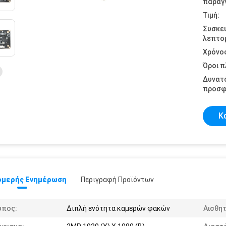
παραγγ
Τιμή:
Συσκε
λεπτομ
Χρόνο
Όροι 
Δυνατ
προσφ
Κ
μερής Ενημέρωση
Περιγραφή Προϊόντων
ύπος:
Διπλή ενότητα καμερών φακών
Αισθη