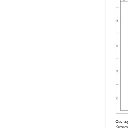
Co. τ
Κατασκ