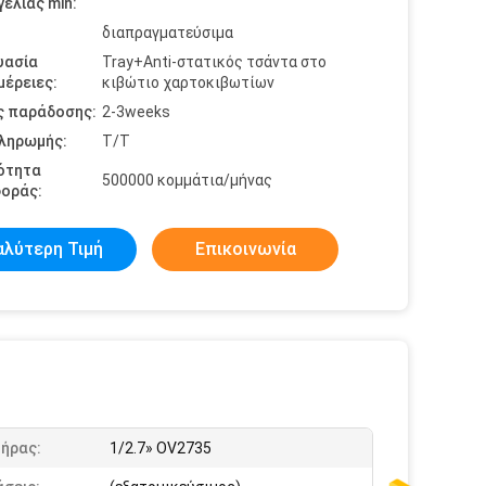
ελίας min:
διαπραγματεύσιμα
υασία
Tray+Anti-στατικός τσάντα στο
έρειες:
κιβώτιο χαρτοκιβωτίων
ς παράδοσης:
2-3weeks
πληρωμής:
T/T
ότητα
500000 κομμάτια/μήνας
οράς:
αλύτερη Τιμή
Επικοινωνία
τήρας:
1/2.7» OV2735