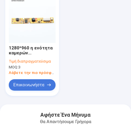
1280*960 η ενότητα
καμερών
εικονοκυττάρων
Τιμή:
διαπραγματεύσιμα
60FPS HDR HD USB
MOQ:
3
καθόρισε τον
αισθητήρα εστίασης
Λάβετε την πιο πρόσφατη τιμή
jx-H65
Επικοινωνήστε
Αφήστε Ένα Μήνυμα
Θα Απαντήσουμε Γρήγορα