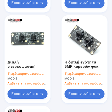
διπλό
Επικοινωνήστε
Επικοινωνήστε
Διπλή
Η διπλή ενότητα
στερεοφωνική
5MP καμερών φακών
τρισδιάστατη
OV5640 Usb
Τιμή:
διαπραγματεύσιμα
Τιμή:
διαπραγματεύσιμα
σταθερή εστίαση
καθόρισε
MOQ:
3
MOQ:
3
ενότητας καμερών
στερεοφωνικό
φακών 5MP Usb με
τρισδιάστατο
Λάβετε την πιο πρόσφατη τιμή
Λάβετε την πιο πρόσφατη τιμή
τον αισθητήρα
εστίασης
Omnivision OV5640
Επικοινωνήστε
Επικοινωνήστε