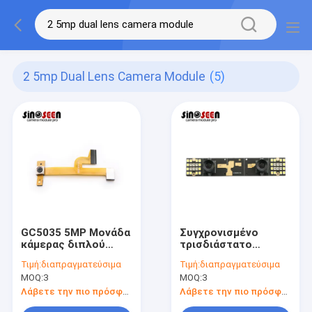
2 5mp Dual Lens Camera Module
(5)
GC5035 5MP Μονάδα
Συγχρονισμένο
κάμερας διπλού
τρισδιάστατο
φακού Autofocus
στερεοφωνικό
Τιμή:
διαπραγματεύσιμα
Τιμή:
διαπραγματεύσιμα
Interface MIPI
συγκρότημα
MOQ:
3
MOQ:
3
Εφαρμογή κινητής
ενότητας 2.5MP
κάμερας
καμερών φακών
Λάβετε την πιο πρόσφατη τιμή
Λάβετε την πιο πρόσφατη τιμή
τεχνολογίας 60FPS