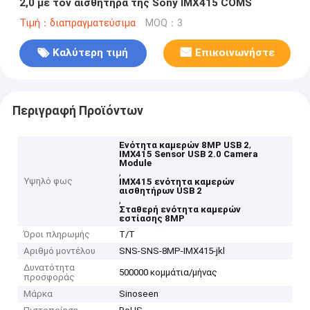
2,0 με τον αισθητήρα της Sony IMX415 COMS
Τιμή：διαπραγματεύσιμα
MOQ：3
Καλύτερη τιμή
Επικοινωνήστε
Περιγραφή Προϊόντων
,
Ενότητα καμερών 8MP USB 2
IMX415 Sensor USB 2.0 Camera
Module
,
Υψηλό φως
IMX415 ενότητα καμερών
αισθητήρων USB 2
,
Σταθερή ενότητα καμερών
εστίασης 8MP
Όροι πληρωμής
T/T
Αριθμό μοντέλου
SNS-SNS-8MP-IMX415-jkl
Δυνατότητα
500000 κομμάτια/μήνας
προσφοράς
Μάρκα
Sinoseen