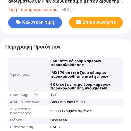
ανοιγμάτων 8MP 4K διευθετήσιμο με τον αισθητήρα
IMX179
Τιμή：διαπραγματεύσιμα
MOQ：1
Καλύτερη τιμή
Επικοινωνήστε
Περιγραφή Προϊόντων
8MP οπτικό ζουμ κάμερων
παρακολούθησης
,
IMX179 οπτικό ζουμ κάμερων
Υψηλό φως
παρακολούθησης αισθητήρων
,
4K διευθετήσιμο ζουμ κάμερων
παρακολούθησης ανοιγμάτων
Όροι πληρωμής
T/T
Αριθμό μοντέλου
Sns-8mp-imx179-αβ
Δυνατότητα
500000 κομμάτια/μήνας
προσφοράς
Μάρκα
Sinoseen
Πιστοποίηση
RoHS