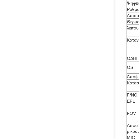
Ψηφια
Ρυθμο
Απαιτ
Θερμο
λειτο
Καταν
ΟΔΗΓ
OS
Άποψ
Κατασ
F/NO
EFL
FOV
Απόσ
μικρο
MIC