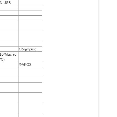
Ν USB
Οδηγήσεις
/10/Mac το
VC)
ΦΑΚΟΣ