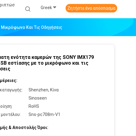
εριπτώσ
Greek
Ζητήστε ένα απόσπασμα
 Μικρόφωνο Και Τις Οδηγήσεις
ατη ενότητα καμερών της SONY IMX179
SB εστίασης με το μικρόφωνο και τις
σεις
μέρειες:
καταγωγής:
Shenzhen, Κίνα
:
Sinoseen
οίηση:
RoHS
 μοντέλου:
Sns-pc708m-V1
μής & Αποστολής Όροι: