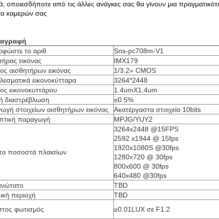
ά, οποιεσδήποτε από τις άλλες ανάγκες σας θα γίνουν μια πραγματικό
τα καμερών σας
ιαγραφή
ρφώστε το αριθ.
Sns-pc708m-V1
τήρας εικόνας
IMX179
ος αισθητήρων εικόνας
1/3.2» CMOS
λεσματικά εικονοκύτταρα
3264*2448
ος εικονοκυττάρου
1.4umX1.4um
ή διαστρέβλωση
≤0.5%
ωγή στοιχείων αισθητήρων εικόνας
Ακατέργαστα στοιχεία 10bits
πτική παραγωγή
MPJG/YUY2
3264x2448 @15FPS
2592 x1944 @ 15fps
1920x1080S @30fps
τα ποσοστά πλαισίων
1280x720 @ 30fps
800x600 @ 30fps
640x480 @30fps
ανώτατο
TBD
ική περιοχή
TBD
στος φωτισμός
≥0.01LUX σε F1.2