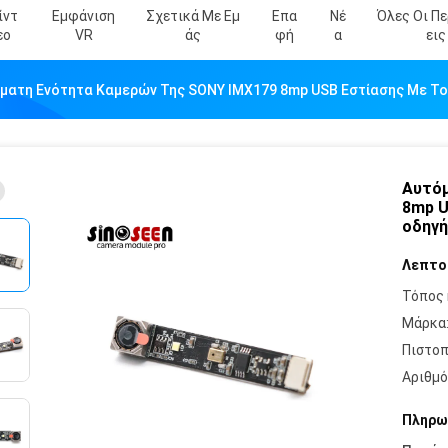
ίντ
Εμφάνιση
Σχετικά Με Εμ
Επα
Νέ
Όλες Οι Π
Εο
VR
Άς
Φή
Α
Εις
ματη Ενότητα Καμερών Της SONY IMX179 8mp USB Εστίασης Με Το
Αυτόμ
8mp U
οδηγή
Λεπτο
Τόπος 
Μάρκα
Πιστοπ
Αριθμό
Πληρω