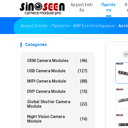
Αρχική Σελί
Προϊόν
Β
Δα
Τα
Αρχική Σελίδα
Προϊόντα
8MP Ενότητα Καμερών
Αυτό
Catagories
OEM Camera Modules
(46)
USB Camera Module
(127)
MIPI Camera Module
(88)
DVP Camera Module
(15)
Global Shutter Camera
(22)
Module
Night Vision Camera
(16)
Module