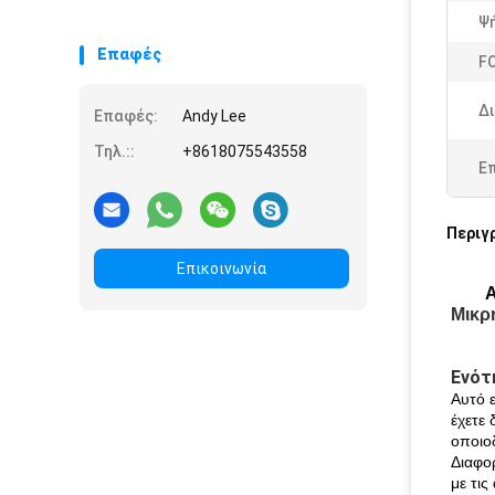
Ψ
Επαφές
F
Δ
Επαφές:
Andy Lee
Τηλ.::
+8618075543558
Ε
Περιγ
Επικοινωνία
Α
Μικρ
Ενότ
Αυτό 
έχετε 
οποιο
Διαφο
με τις