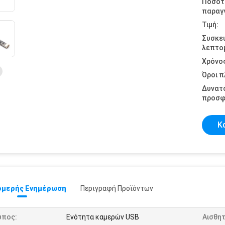
Ποσότ
παραγγ
Τιμή:
Συσκε
λεπτομ
Χρόνο
Όροι 
Δυνατ
προσφ
Κ
μερής Ενημέρωση
Περιγραφή Προϊόντων
ύπος:
Ενότητα καμερών USB
Αισθη