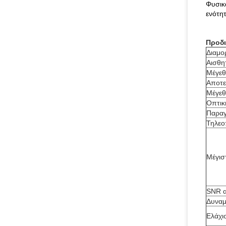
Φυσικ
ενότη
Προδ
Διαμο
Αισθη
Μέγεθ
Αποτε
Μέγεθ
Οπτικ
Παραγ
Τηλεο
Μέγισ
SNR 
Δυναμ
Ελάχι