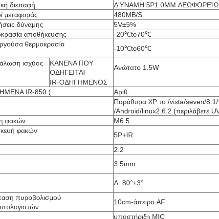
κή διεπαφή
ΔΎΝΑΜΗ 5P1.0MM ΛΕΩΦΟΡΕΊΩ
ί μεταφοράς
480MB/S
ήσεις δύναμης
5V±5%
κρασία αποθήκευσης
-20℃to70℃
υργούσα θερμοκρασία
-10℃to60℃
άλωση ισχύος
ΚΑΝΕΝΑ ΠΟΥ
Ανώτατο 1.5W
ΟΔΗΓΕΙΤΑΙ
IR-ΟΔΗΓΗΜΕΝΟΣ
ΗΜΕΝΑ IR-850 (
Αριθ.
Παράθυρα XP το /vista/seven/8.1
/Android/linux2.6.2 (περιλάβετε U
η φακών
M6.5
κευή φακών
5P+IR
2.2
3.5mm
Δ: 80°±3°
ταση πυροβολισμού
10cm-άπειρο AF
ϋπολογιστών
υποστήριξη MIC