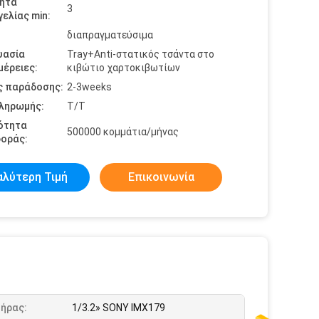
ητα
3
ελίας min:
διαπραγματεύσιμα
υασία
Tray+Anti-στατικός τσάντα στο
έρειες:
κιβώτιο χαρτοκιβωτίων
ς παράδοσης:
2-3weeks
πληρωμής:
T/T
ότητα
500000 κομμάτια/μήνας
οράς:
αλύτερη Τιμή
Επικοινωνία
τήρας:
1/3.2» SONY IMX179