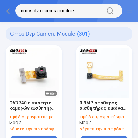
Cmos Dvp Camera Module
(301)
OV7740 η ενότητα
0.3MP σταθερός
καμερών αισθητήρων
αισθητήρας εικόνας
DVP CMOS καθόρισε
ενότητας CMOS
Τιμή:
διαπραγματεύσιμα
Τιμή:
διαπραγματεύσιμα
το φίλτρο 0.3MP IR
καμερών εστίασης
MOQ:
3
MOQ:
3
εστίασης
DVP για το
σημειωματάριο
Λάβετε την πιο πρόσφατη τιμή
Λάβετε την πιο πρόσφατη τιμή