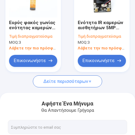
Εμφάνιση VR
Σχετικά με εμάς
Ευρύς φακός γωνίας
Ενότητα IR καμερών
ενότητας καμερών
αισθητήρων 5MP
Γύρος εργοστασίων
Mipi χαμηλού φωτός
CMOS OV5648 που
Τιμή:
διαπραγματεύσιμα
Τιμή:
διαπραγματεύσιμα
με τον αισθητήρα
κόβεται με 2
MOQ:
3
MOQ:
3
AR0330
Microhones
Ποιοτικός έλεγχος
Λάβετε την πιο πρόσφατη τιμή
Λάβετε την πιο πρόσφατη τιμή
επαφή
Επικοινωνήστε
Επικοινωνήστε
Νέα
Δείτε περισσότερων
Όλες οι περιπτώσεις
Ζητήστε ένα απόσπασμα
Αφήστε Ένα Μήνυμα
Θα Απαντήσουμε Γρήγορα
Ενότητες καμερών cOem