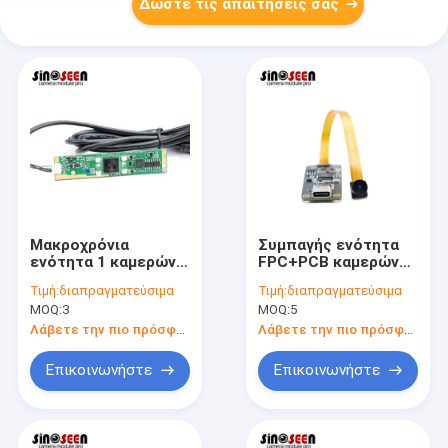
Δώστε τις απαιτήσεις σας
Μακροχρόνια
Συμπαγής ενότητα
ενότητα 1 καμερών
FPC+PCB καμερών
μορφής HD CMOS
OV9281 720P CMOS
Τιμή:
διαπραγματεύσιμα
Τιμή:
διαπραγματεύσιμα
USB λουρίδων μέγα
που σχεδιάζεται για
MOQ:
3
MOQ:
5
εικονοκύτταρο με
τη βιομηχανική
LEDs
δοκιμή
Λάβετε την πιο πρόσφατη τιμή
Λάβετε την πιο πρόσφατη τιμή
Επικοινωνήστε
Επικοινωνήστε