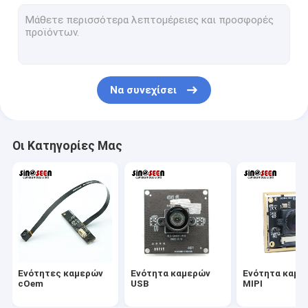
Ενότητα καμερών USB
Ενότητα καμερών MIPI
Ενότητα καμερών DVP
Να συνεχίσει
Σφαιρική ενότητα καμερών παραθυρόφυλλων
Ενότητα καμερών νυχτερινής όρασης
Οι Κατηγορίες Μας
Ενότητα καμερών ενδοσκοπίων
Διπλή ενότητα καμερών φακών
Ενότητα καμερών αναγνώρισης προσώπου
ενότητα lap-top webcam
Ενότητες καμερών
Ενότητα καμερών
Ενότητα καμε
1MP ενότητα καμερών
cOem
USB
MIPI