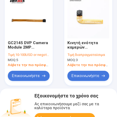
GC2145 DVP Camera
Κινητή ενότητα
Module 2MP
καμερών
1616x1232 για
τηλεφωνικού cOem
Τιμή:
10-100USD or negotiable
Τιμή:
διαπραγματεύσιμα
έξυπνο σπίτι και UAV
0.3MP DVP με τον
MOQ:
5
MOQ:
3
αισθητήρα GC032A
Λάβετε την πιο πρόσφατη τιμή
Λάβετε την πιο πρόσφατη τιμή
Επικοινωνήστε
Επικοινωνήστε
Εξοικονομήστε το χρόνο σας
Ας επικοινωνήσουμε μαζί σας με τα
καλύτερα προϊόντα.