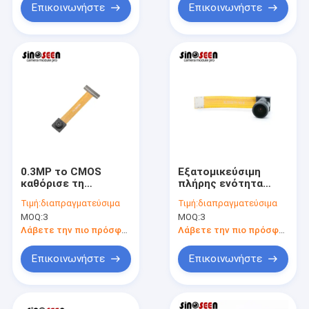
Επικοινωνήστε
Επικοινωνήστε
0.3MP το CMOS
Εξατομικεύσιμη
καθόρισε τη
πλήρης ενότητα
συμπαγή DVP
1080P 30FPS
Τιμή:
διαπραγματεύσιμα
Τιμή:
διαπραγματεύσιμα
εστίασης OV7740
καμερών HD DVP με
MOQ:
3
MOQ:
3
ενότητα καμερών
τον αισθητήρα jx-F23
αισθητήρων για τα
Λάβετε την πιο πρόσφατη τιμή
Λάβετε την πιο πρόσφατη τιμή
κινητά τηλέφωνα
Επικοινωνήστε
Επικοινωνήστε