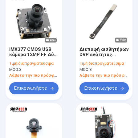
IMX377 CMOS USB
Διεπαφή αισθητήρων
κάμερα 12MP FF Δύο
DVP ενότητας
μικρόφωνα για
OV5640 καμερών
Τιμή:
διαπραγματεύσιμα
Τιμή:
διαπραγματεύσιμα
παρακολούθηση
cOem 5MP για την
MOQ:
3
MOQ:
3
ασφαλείας
αναγνώριση
ανίχνευσης κώδικα
Λάβετε την πιο πρόσφατη τιμή
Λάβετε την πιο πρόσφατη τιμή
Επικοινωνήστε
Επικοινωνήστε
Αρχική Σελίδα
Προϊόντα
Βίντεο