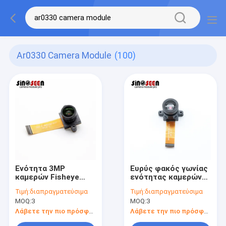
Ar0330 Camera Module
(100)
Ενότητα 3MP
Ευρύς φακός γωνίας
καμερών Fisheye
ενότητας καμερών
αισθητήρων Aptina
Mipi χαμηλού φωτός
Τιμή:
διαπραγματεύσιμα
Τιμή:
διαπραγματεύσιμα
AR0330 140 βαθμοί
με τον αισθητήρα
MOQ:
3
MOQ:
3
διεπαφών DVP
AR0330
Λάβετε την πιο πρόσφατη τιμή
Λάβετε την πιο πρόσφατη τιμή