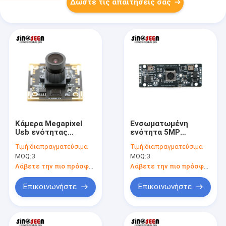
Δώστε τις απαιτήσεις σας
Κάμερα Megapixel
Ενσωματωμένη
Usb ενότητας
ενότητα 5MP
καμερών 1MP WDR
καμερών υψηλής
Τιμή:
διαπραγματεύσιμα
Τιμή:
διαπραγματεύσιμα
USB με Omnivision
ανάλυσης 2K HD με 2
MOQ:
3
MOQ:
3
OV9623
μικρόφωνα
Λάβετε την πιο πρόσφατη τιμή
Λάβετε την πιο πρόσφατη τιμή
Επικοινωνήστε
Επικοινωνήστε