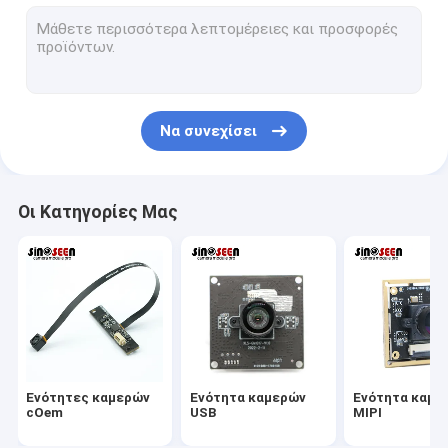
Ενότητα καμερών USB
Ενότητα καμερών MIPI
Ενότητα καμερών DVP
Να συνεχίσει
Σφαιρική ενότητα καμερών παραθυρόφυλλων
Ενότητα καμερών νυχτερινής όρασης
Οι Κατηγορίες Μας
Ενότητα καμερών ενδοσκοπίων
Διπλή ενότητα καμερών φακών
Ενότητα καμερών αναγνώρισης προσώπου
ενότητα lap-top webcam
Ενότητες καμερών
Ενότητα καμερών
Ενότητα καμε
1MP ενότητα καμερών
cOem
USB
MIPI