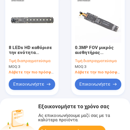
8 LEDs HD καθόρισε
0.3MP FOV μικρός
την ενότητα
αισθητήρας
καμερών εστίασης
ενότητας GC0329
Τιμή:
διαπραγματεύσιμα
Τιμή:
διαπραγματεύσιμα
4K 8MP για τον
καμερών για τη
MOQ:
3
MOQ:
3
ανιχνευτή εγγράφων
μάνδρα ανάγνωσης
εκπαίδευσης
Λάβετε την πιο πρόσφατη τιμή
Λάβετε την πιο πρόσφατη τιμή
Επικοινωνήστε
Επικοινωνήστε
Εξοικονομήστε το χρόνο σας
Ας επικοινωνήσουμε μαζί σας με τα
καλύτερα προϊόντα.