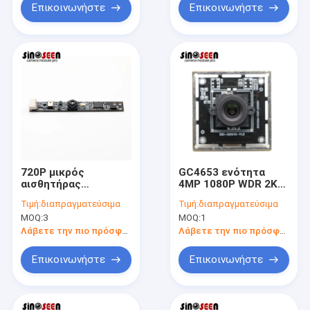
Επικοινωνήστε
Επικοινωνήστε
720P μικρός
GC4653 ενότητα
αισθητήρας
4MP 1080P WDR 2K
ενότητας OV9732
USB καμερών για τον
Τιμή:
διαπραγματεύσιμα
Τιμή:
διαπραγματεύσιμα
καμερών 1MP USB
προσδιορισμό
MOQ:
3
MOQ:
1
για το lap-top
προσωπικού
Λάβετε την πιο πρόσφατη τιμή
Λάβετε την πιο πρόσφατη τιμή
Επικοινωνήστε
Επικοινωνήστε