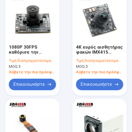
1080P 30FPS
4K ευρύς αισθητήρας
καθόρισε την
φακών IMX415
ενότητα 38x38mm
γωνίας ενότητας
Τιμή:
διαπραγματεύσιμα
Τιμή:
διαπραγματεύσιμα
καμερών εστίασης
καμερών του High
MOQ:
3
MOQ:
3
2MP αισθητήρας
Dynamic Range 8MP
OV2735
Λάβετε την πιο πρόσφατη τιμή
Λάβετε την πιο πρόσφατη τιμή
Επικοινωνήστε
Επικοινωνήστε
Αρχική Σελίδα
Προϊόντα
Βίντεο