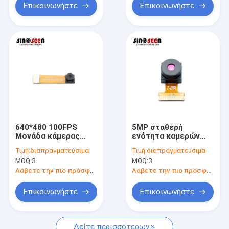
εφαρμογές
Επικοινωνήστε
Επικοινωνήστε
640*480 100FPS
5MP σταθερή
Μονάδα κάμερας
ενότητα καμερών
σταθερής εστίασης
φίλτρων DVP HD IR
Τιμή:
διαπραγματεύσιμα
Τιμή:
διαπραγματεύσιμα
0.3mp OV7251
εστίασης με τον
MOQ:
3
MOQ:
3
Αισθητήρας DVP
αισθητήρα Himax
Παράλληλη θύρα
HM5065
Λάβετε την πιο πρόσφατη τιμή
Λάβετε την πιο πρόσφατη τιμή
Επικοινωνήστε
Επικοινωνήστε
Δείτε περισσότερων