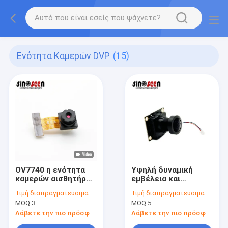
Ενότητα Καμερών DVP
(15)
OV7740 η ενότητα
Υψηλή δυναμική
καμερών αισθητήρων
εμβέλεια και
DVP CMOS καθόρισε
κατανάλωση Η
Τιμή:
διαπραγματεύσιμα
Τιμή:
διαπραγματεύσιμα
το φίλτρο 0.3MP IR
Sinoseen GC2053
MOQ:
3
MOQ:
5
εστίασης
DVP Camera Module
για βιομηχανικές και
Λάβετε την πιο πρόσφατη τιμή
Λάβετε την πιο πρόσφατη τιμή
καταναλωτικές