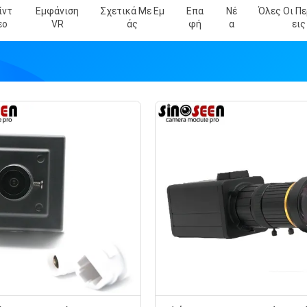
ίντ
Εμφάνιση
Σχετικά Με Εμ
Επα
Νέ
Όλες Οι Π
Εο
VR
Άς
Φή
Α
Εις