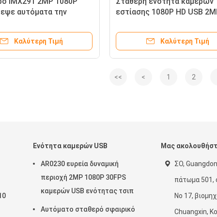
ρο IMX291 2MP 1080P
Σταθερή ενότητα καμερών
εψε αυτόματα την
εστίασης 1080P HD USB 2M
 καμερών USB3.0
τον αισθητήρα C2496 CMO
Καλύτερη Τιμή
Καλύτερη Τιμή
<<
<
1
2
Ενότητα καμερών USB
Μας ακολουθήσ
AR0230 ευρεία δυναμική
ΣΟ, Guangdon
περιοχή 2MP 1080P 30FPS
πάτωμα 501, 
καμερών USB ενότητας τσιπ
10
Νο 17, βιομη
Αυτόματο σταθερό σφαιρικό
Chuangxin, Κ