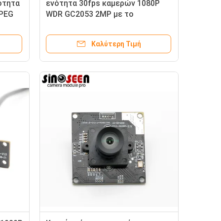
ότητα
ενότητα 30fps καμερών 1080P
PEG
WDR GC2053 2MP με το
ηλεκτρονικό κυλώντας
παραθυρόφυλλο
Καλύτερη Τιμή