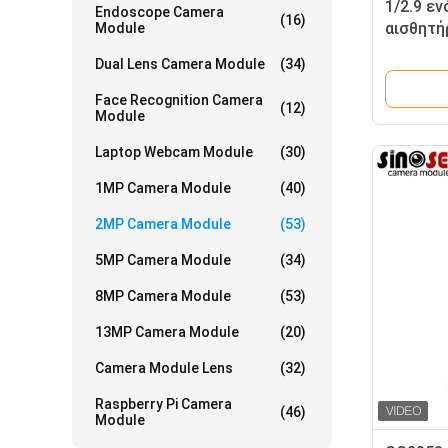
1/2.9 ε
Endoscope Camera
(16)
αισθητή
Module
2MP GC
Dual Lens Camera Module
(34)
Face Recognition Camera
(12)
Module
Laptop Webcam Module
(30)
1MP Camera Module
(40)
2MP Camera Module
(53)
5MP Camera Module
(34)
8MP Camera Module
(53)
13MP Camera Module
(20)
Camera Module Lens
(32)
Raspberry Pi Camera
(46)
Module