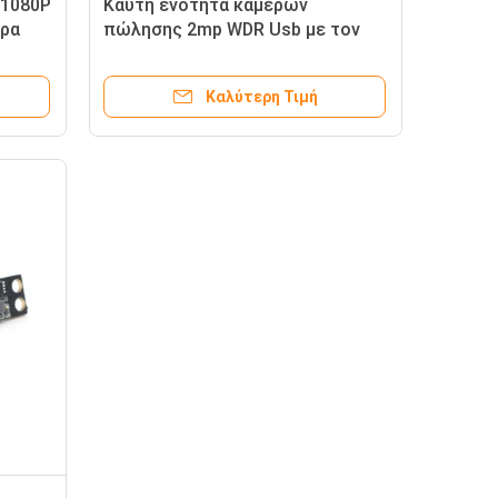
 1080P
Καυτή ενότητα καμερών
ήρα
πώλησης 2mp WDR Usb με τον
αισθητήρα IMX385 της SONY
COMS
Καλύτερη Τιμή