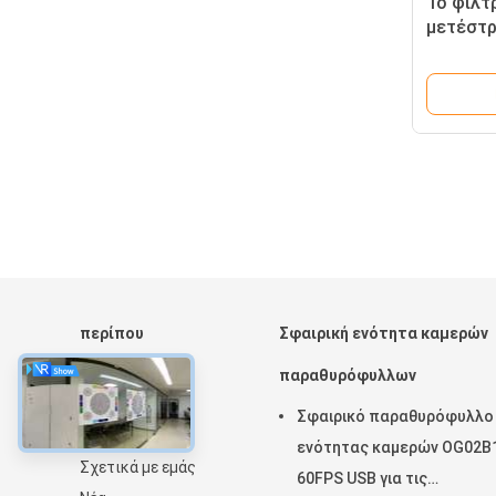
Το φίλτ
μετέστρ
ενότητα
περίπου
Σφαιρική ενότητα καμερών
Αρχική Σελίδα
παραθυρόφυλλων
Προϊόντα
Σφαιρικό παραθυρόφυλλο
Εμφάνιση VR
ενότητας καμερών OG02B
Σχετικά με εμάς
60FPS USB για τις