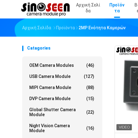
Αρχική Σελί
Προϊόν
Β
Δα
Τα
Αρχική Σελίδα
Προϊόντα
2MP Ενότητα Καμερών
Catagories
OEM Camera Modules
(46)
USB Camera Module
(127)
MIPI Camera Module
(88)
DVP Camera Module
(15)
Global Shutter Camera
(22)
Module
Night Vision Camera
(16)
Module