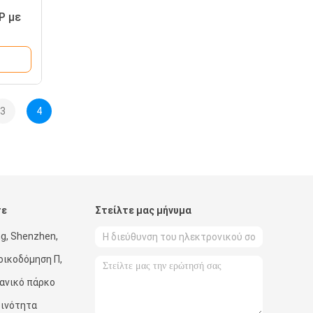
P με
S
3
4
τε
Στείλτε μας μήνυμα
g, Shenzhen,
οικοδόμηση Π,
χανικό πάρκο
οινότητα