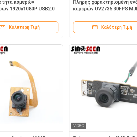
νότητα καμερών
Πλήρης χαρακτηρισμένη εν
ρων 1920x1080P USB2.0
καμερών OV2735 30FPS MJ
2053
χαμηλής ισχύος USB για τα
έκκεντρα εξόρμησης
Καλύτερη Τιμή
Καλύτερη Τιμή