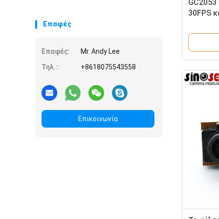
GC2053 
30FPS κ
καμερών
Επαφές
Επαφές:
Mr. Andy Lee
Τηλ.::
+8618075543558
Επικοινωνία