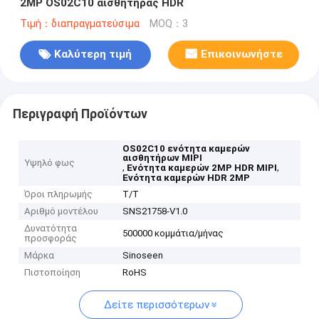
2MP OS02C10 αισθητήρας HDR
Τιμή：διαπραγματεύσιμα
MOQ：3
Καλύτερη τιμή
Επικοινωνήστε
Περιγραφή Προϊόντων
OS02C10 ενότητα καμερών
αισθητήρων MIPI
Υψηλό φως
,
,
Ενότητα καμερών 2MP HDR MIPI
Ενότητα καμερών HDR 2MP
Όροι πληρωμής
T/T
Αριθμό μοντέλου
SNS21758-V1.0
Δυνατότητα
500000 κομμάτια/μήνας
προσφοράς
Μάρκα
Sinoseen
Πιστοποίηση
RoHS
Δείτε περισσότερων