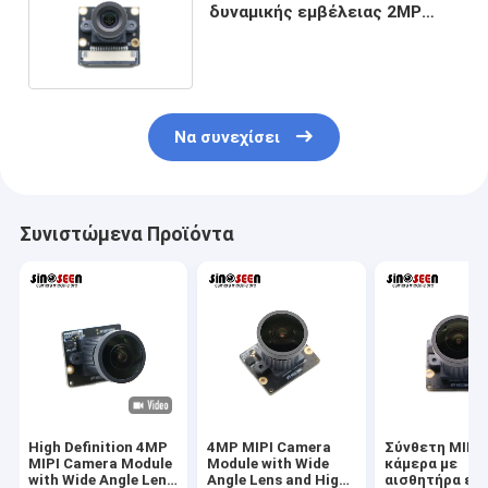
δυναμικής εμβέλειας 2MP
OS02C10 αισθητήρας HDR
Να συνεχίσει
Συνιστώμενα Προϊόντα
High Definition 4MP
4MP MIPI Camera
Σύνθετη MIPI
MIPI Camera Module
Module with Wide
κάμερα με
with Wide Angle Lens
Angle Lens and High
αισθητήρα ει