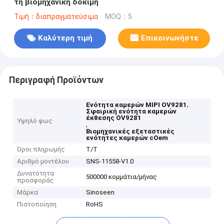
τη βιομηχανική δοκιμή
Τιμή：διαπραγματεύσιμα
MOQ：5
Καλύτερη τιμή
Επικοινωνήστε
Περιγραφή Προϊόντων
,
Ενότητα καμερών MIPI OV9281
Σφαιρική ενότητα καμερών
έκθεσης OV9281
Υψηλό φως
,
Βιομηχανικές εξεταστικές
ενότητες καμερών cOem
Όροι πληρωμής
T/T
Αριθμό μοντέλου
SNS-11558-V1.0
Δυνατότητα
500000 κομμάτια/μήνας
προσφοράς
Μάρκα
Sinoseen
Πιστοποίηση
RoHS