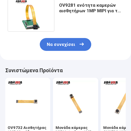
OV9281 ενότητα καμερών
αισθητήρων 1MP MIPI για τη
βιομηχανική δοκιμή
Να συνεχίσει
Συνιστώμενα Προϊόντα
OV9732 Αισθητήρας
Μονάδα κάμερας
Μονάδα κάμερ