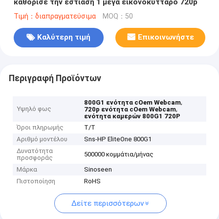
καθόρισε την εστίαση 1 μέγα εικονοκύτταρο 720p
Τιμή：διαπραγματεύσιμα
MOQ：50
Καλύτερη τιμή
Επικοινωνήστε
Περιγραφή Προϊόντων
,
800G1 ενότητα cOem Webcam
Υψηλό φως
,
720p ενότητα cOem Webcam
ενότητα καμερών 800G1 720P
Όροι πληρωμής
T/T
Αριθμό μοντέλου
Sns-HP EliteOne 800G1
Δυνατότητα
500000 κομμάτια/μήνας
προσφοράς
Μάρκα
Sinoseen
Πιστοποίηση
RoHS
Δείτε περισσότερων