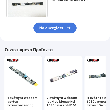
καθόρισε την εστίαση 1
μέγα εικονοκύτταρο 720p
Να συνεχίσει
Συνιστώμενα Προϊόντα
Η ενότητα Webcam
2 ενότητα Webcam
Η ενότητα 2M
lap-top
lap-top Megapixel
1080p καμερώ
αντικατάστασης
1080p για το HP 640
Ιστού cOem H
καθόρισε την
G1 G2 810 G1 840 G1
640G1 G2 810