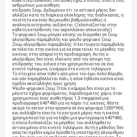
κάθετη κατεύθυνση του αισθητήρα, ο οποίος δίνει στους
ανθρώπους μια αίσθηση
επίδραση ζουμ. Δεδομένου ότι το εστιακό μήκος δεν
αλλάζει κατά τη διάρκεια ολόκληρης της διαδικασίας, η
ποιότητα εικόνας θα μειωθεί βαθμιαία καθώς η
αναλογία ενίσχυσης αυξάνεται. (Ξελεπιάζοντας στην
κάθετη κατεύθυνση του αεροπλάνου απεικόνισης)
Το ψηφιακό ζουμ μπορεί επίσης να διαιρεθεί σε ζουμ
αλγορίθμου παρεμβολής και ψευδο ψηφιακό ζουμ:
Ζουμ αλγορίθμου παρεμβολής: Η λειτουργία παρεμβολής
εκτελείται στην εικόνα για να επεκτείνει το μέγεθος της
εικόνας στην απαραίτητη προδιαγραφή. Αυτός ο
αλγόριθμος δεν είναι ιδανικός από την άποψη της
επίδρασής του, ειδικά όταν χρησιμοποιείται σε ένα
κινητό τηλέφωνο, η κάμερα στο κινητό τηλέφωνο
Το στοιχείο αποκτηθε'ν από μόνο του έχει πολύ θόρυβο,
και εάν παρεμβάλλεται πάλι, η αποκτηθείσα εικόνα είναι
σχεδόν ακατάλληλη προς χρήση.
Ψευδο-ψηφιακό ζουμ: Όταν η κάμερα δεν είναι με το
μέγιστο σχήμα ψηφίσματος, παραδείγματος χάριν, όταν
χρησιμοποιεί ένας αισθητήρας 1,3 megapixel μια
προδιαγραφή 640*480 για να πάρει τις εικόνες, θέστε
ακόμα το sersor στην εργασία σε ένα ψήφισμα 1280*960,
και συλλάβετε έπειτα το κεντρικό μέρος που η εικόνα
χρησιμοποιείται για να λάβει μια φωτογραφία 640*480,
η οποία διπλασιάζει το μέγεθος του συλλήφθείτυ
αντικειμένου στο κινητό τηλέφωνο. Αυτή η μέθοδος δεν
απαιτεί σχεδόν καμία πρόσθετη υποστήριξη αλγορίθμου