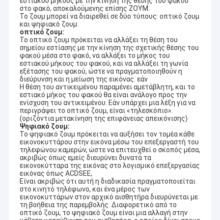
εστιακού μήκους με την κίνηση της θέσης του φακού
στο φακό, αποκαλούμενης επίσης ΖΟΥΜ.
Το ζουμ μπορεί να διαιρεθεί σε δύο τύπους: οπτικό ζουμ
και ψηφιακό ζουμ:
οπτικό ζουμ:
Το οπτικό ζουμ πρόκειται να αλλάξει τη θέση του
σημείου εστίασης με την κίνηση της σχετικής θέσης του
φακού μέσα στο φακό, να αλλάξει το μήκος του
εστιακού μήκους του φακού, και να αλλάξει τη γωνία
εξέτασης του φακού, ώστε να πραγματοποιηθούν η
διεύρυνση και η μείωση της εικόνας. εάν
Η θέση του αντικειμένου παραμένει αμετάβλητη, και το
εστιακό μήκος του φακού θα είναι ανάλογο προς την
ενίσχυση του αντικειμένου. Εάν υπάρχει μια λέξη για να
περιγράψει το οπτικό ζουμ, είναι «τηλεσκόπιο».
(οριζόντια μετακίνηση της επιφάνειας απεικόνισης)
Ψηφιακό ζουμ:
Το ψηφιακό ζουμ πρόκειται να αυξήσει τον τομέα κάθε
εικονοκυττάρου στην εικόνα μέσω του επεξεργαστή του
τηλεφώνου καμερών, ώστε να επιτευχθεί ο σκοπός μέσα,
ακριβώς όπως εμείς διευρύνει δυνατά τα
εικονοκύτταρα της εικόνας στο λογισμικό επεξεργασίας
εικόνας όπως ACDSEE,
Είναι ακριβώς ότι αυτή η διαδικασία πραγματοποιείται
στο κινητό τηλέφωνο, και ένα μέρος των
εικονοκυττάρων στον αρχικό αισθητήρα διευρύνεται με
τη βοήθεια της παρεμβολής. Διαφορετικό από το
οπτικό ζουμ, το ψηφιακό ζουμ είναι μια αλλαγή στην