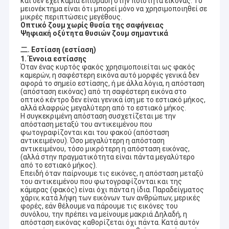
και δεν έχει καμία επίδραση στην ποιότητα εικόνας. Το
μειονέκτημα είναι ότι μπορεί μόνο να χρησιμοποιηθεί σε
μικρές περιπτώσεις μεγέθους.
Οπτικό ζουμ χωρίς θυσία της σαφήνειας
Ψηφιακή οξύτητα θυσιών ζουμ σημαντικά
二. Εστίαση (εστίαση)
1. Έννοια εστίασης
Όταν ένας κυρτός φακός χρησιμοποιείται ως φακός
καμερών, η σαφέστερη εικόνα αυτό μορφές γενικά δεν
αφορά το σημείο εστίασης, ή με άλλα λόγια, η απόσταση
(απόσταση εικόνας) από τη σαφέστερη εικόνα στο
οπτικό κέντρο δεν είναι γενικά ίση με το εστιακό μήκος,
αλλά ελαφρώς μεγαλύτερη από το εστιακό μήκος.
Η συγκεκριμένη απόσταση συσχετίζεται με την
απόσταση μεταξύ του αντικειμένου που
φωτογραφίζονται και του φακού (απόσταση
αντικειμένου). Όσο μεγαλύτερη η απόσταση
αντικειμένου, τόσο μικρότερη η απόσταση εικόνας,
(αλλά στην πραγματικότητα είναι πάντα μεγαλύτερο
από το εστιακό μήκος).
Επειδή όταν παίρνουμε τις εικόνες, η απόσταση μεταξύ
του αντικειμένου που φωτογραφίζονται και της
κάμερας (φακός) είναι όχι πάντα η ίδια. Παραδείγματος
χάριν, κατά λήψη των εικόνων των ανθρώπων, μερικές
φορές, εάν θέλουμε να πάρουμε τις εικόνες του
συνόλου, την πρέπει να μείνουμε μακριά Δηλαδή, η
απόσταση εικόνας καθορίζεται όχι πάντα. Κατά αυτόν