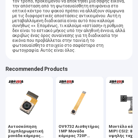
τον τρόπο, προκειμένου να αποκτηθεί μια σαφής εικόνα,
την απόσταση από τη φωτοευαίσθητη επιφάνεια στο
οπτικό κέντρο του φακού πρέπει να αλλάξουν σύμφωνα
με τις διαφορετικές αποστάσεις αντικειμένου. Αυτή η
μεταβαλλόμενη διαδικασία είναι αυτό που καλούμε
συνήθως «». Επομένως, τι καλούμε «εστίαση» η ρύθμιση
δεν είναι το εστιακό μήκος υπό την αληθινή έννοια, αλλά
ακριβώς ένας όρος συναίνεσης για τη διαδικασία την
εικόνα που προβάλλεται στην ταινία ή το
φωτοευαίσθητο στοιχείο στο σαφέστερο στη
φωτογραφία. Αυτός είναι όλος.
Recommended Products
Αρχική Σελίδα
Η Co. τεχνολογίας Sinoseen Shenzhen, ΕΠΕ καθιερώθηκε το
Μάρτιο του 2009. Για δεκαετίες, Sinoseen έχει αφιερωθεί στην
Προϊόντα
παροχή των πελατών τις διάφορες προσαρμοσμένες OEM/ODM
λύσεις επεξεργασίας εικόνας CMOS από το σχέδιο και η
Αυτοσκόπηση
OV9732 Αισθητήρας
Μοντέλο κάμε
Βίντεο
Συμπληρωματική
1MP Μονάδα
MIPI CSI2: 8M
ανάπτυξη, που κατασκευάζει, στις μεταπωλήσεις μιας στάσης
μονάδα κάμερας
κάμερας 720P
υψηλής ταχύτ
service.we είναι βέβαια για να προσφέρει τους πελάτες με την