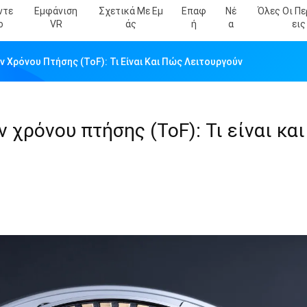
ντε
Εμφάνιση
Σχετικά Με Εμ
Επαφ
Νέ
Όλες Οι Π
Ο
VR
Άς
Ή
Α
Εις
Χρόνου Πτήσης (ToF): Τι Είναι Και Πώς Λειτουργούν
χρόνου πτήσης (ToF): Τι είναι κα