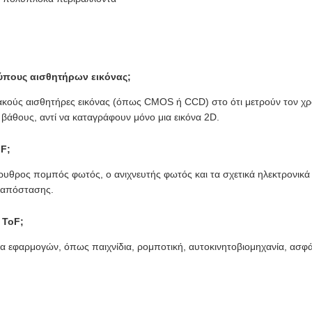
τύπους αισθητήρων εικόνας;
ακούς αισθητήρες εικόνας (όπως CMOS ή CCD) στο ότι μετρούν τον χ
άθους, αντί να καταγράφουν μόνο μια εικόνα 2D.
oF;
έρυθρος πομπός φωτός, ο ανιχνευτής φωτός και τα σχετικά ηλεκτρονικά 
 απόστασης.
 ToF;
λία εφαρμογών, όπως παιχνίδια, ρομποτική, αυτοκινητοβιομηχανία, ασφά