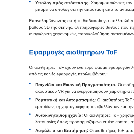
Υπολογισμός απόστασης:
Χρησιμοποιώντας τον μ
μπορεί να υπολογίσει την απόσταση από το αντικείμ
Επαναλαμβάνοντας αυτή τη διαδικασία για πολλαπλά ση
βάθους 3D της σκηνής. Οι πληροφορίες βάθους που π
αναγνώριση χειρονομιών, παρακολούθηση αντικειμένων
Εφαρμογές αισθητήρων ToF
Οι αισθητήρες ToF έχουν ένα ευρύ φάσμα εφαρμογών λό
από τις κοινές εφαρμογές περιλαμβάνουν:
Παιχνίδια και Εικονική Πραγματικότητα:
Οι αισθη
ακουστικού VR για να ενεργοποιήσουν χειριστήρια π
Ρομποτική και Αυτοματισμός:
Οι αισθητήρες ToF 
εμποδίων, τη χαρτογράφηση περιβαλλόντων και τη
Αυτοκινητοβιομηχανία:
Οι αισθητήρες ToF χρησι
λειτουργίες όπως προσαρμοζόμενο cruise control
Ασφάλεια και Επιτήρηση:
Οι αισθητήρες ToF μπο