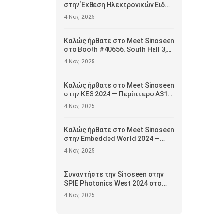
στην Έκθεση Ηλεκτρονικών Ειδών
του Χονγκ Κονγκ 2025 —
4 Nov, 2025
Περίπτερο #5E-H15, 13–16
Απριλίου
Καλώς ήρθατε στο Meet Sinoseen
στο Booth #40656, South Hall 3,
2ος όροφος — Παρουσιάζοντας
4 Nov, 2025
καινοτόμες λύσεις μονάδων
κάμερας
Καλώς ήρθατε στο Meet Sinoseen
στην KES 2024 — Περίπτερο A313,
Αίθουσα A, 1ος Όροφος
4 Nov, 2025
Καλώς ήρθατε στο Meet Sinoseen
στην Embedded World 2024 —
Αίθουσα 5, Περίπτερο 5-235c
4 Nov, 2025
Συναντήστε την Sinoseen στην
SPIE Photonics West 2024 στο
Σαν Φρανσίσκο —
4 Nov, 2025
Παρουσιάζοντας αιχμής λύσεις
μονάδων κάμερας