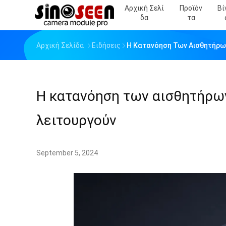
Αρχική Σελί
Προϊόν
Βί
Δα
Τα
Αρχική Σελίδα
Ειδήσεις
Η Κατανόηση Των Αισθητήρων 
Η κατανόηση των αισθητήρων 
λειτουργούν
September 5, 2024