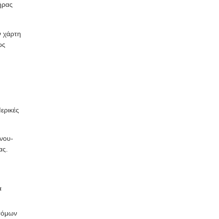
ήρας
ν χάρτη
ως
ερικές
ώνου-
ας.
α
τόμων