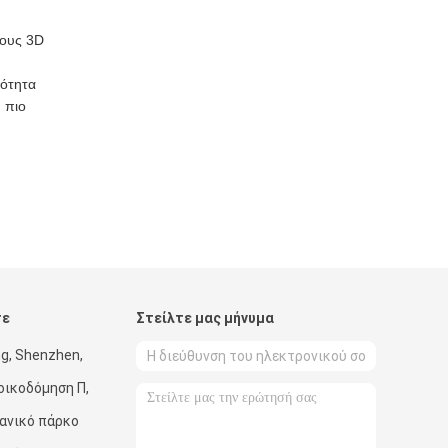
θους 3D
κότητα
 πιο
τε
Στείλτε μας μήνυμα
g, Shenzhen,
οικοδόμηση Π,
χανικό πάρκο