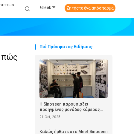
εριπτώσ
Greek
Ζητήστε ένα απόσπασμα
Πιό Πρόσφατες Ειδήσεις
ι πώς
Η Sinoseen παρουσιάζει
προηγμένες μονάδες κάμερας
στην Έκθεση Ηλεκτρονικών του
21 Oct, 2025
Χονγκ Κονγκ 2025
Καλώς ήρθατε στο Meet Sinoseen