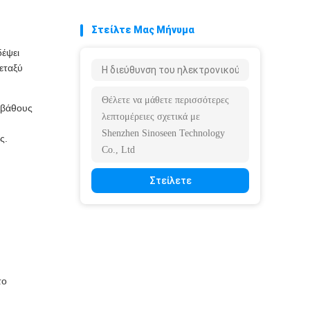
Στείλτε Μας Μήνυμα
δέψει
εταξύ
 βάθους
ς.
Στείλετε
το