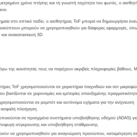
ετρημένο χρόνο πτήσης και τη γνωστή ταχύτητα του φωτός, ο αισθητ
ενο.
μεία στο οπτικό πεδίο, ο αισθητήρας ToF μπορεί να δημιουργήσει ένα
ροκύπτουν μπορούν να χρησιμοποιηθούν για διάφορες εφαρμογές, όπ
 και ανακατασκευή 3D.
γω της ικανότητάς τους να παρέχουν ακριβείς πληροφορίες βάθους. Μ
τήρες ToF χρησιμοποιούνται σε χειριστήρια παιχνιδιών και σετ μικροφ
ου βασίζονται σε χειρονομίες και εμπειρίες επαυξημένης πραγματικότητ
χρησιμοποιούνται σε ρομπότ και αυτόνομα οχήματα για την ανίχνευση
ν ασφαλή πλοήγηση.
μοποιούνται σε προηγμένα συστήματα υποβοήθησης οδηγού (ADAS) γι
, αποφυγή σύγκρουσης και υποβοήθηση στάθμευσης.
ρούν να χρησιμοποιηθούν για αναγνώριση προσώπου, καταμέτρηση α