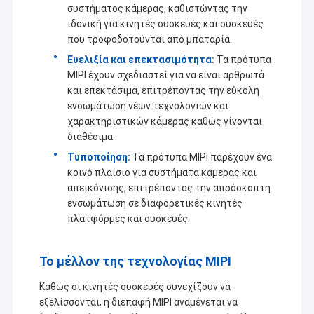
συστήματος κάμερας, καθιστώντας την
ανταγωνιστικότερη τιμή και την καλύτερη ποιότητα.
Εμφάνιση VR
ιδανική για κινητές συσκευές και συσκευές
Αυτή τη στιγμή, τα προϊόντα μας περιλαμβάνουν στην ενότητα
που τροφοδοτούνται από μπαταρία.
Σχετικά με εμάς
καμερών USB, την ενότητα καμερών MIPI, την ενότητα καμερών
Ευελιξία και επεκτασιμότητα:
Τα πρότυπα
DVP, την κινητή ενότητα τηλεφωνικών καμερών, την ενότητα
Γύρος εργοστασίων
MIPI έχουν σχεδιαστεί για να είναι αρθρωτά
καμερών σημειωματάριων, τα κάμερα ασφαλείας, τη κάμερα
αυτοκινήτων και τα έξυπνα προϊόντα καμερών ακονιών σε πολλές
και επεκτάσιμα, επιτρέποντας την εύκολη
διαφορετικές περιοχές όπως VR, το AR, τρισδιάστατος, το AI, τη
ενσωμάτωση νέων τεχνολογιών και
Ποιοτικός έλεγχος
φορετή συσκευή, την κάσκα, τη ρομποτική
γυαλιών, IoT, ιατρικό
χαρακτηριστικών κάμερας καθώς γίνονται
βιομηχανικό, agrotechny, τη βιομετρική, την απεικόνιση, τη
διαθέσιμα.
επαφή
μηχανική όραση, την όραση υπολογιστών, την ασφάλεια, κ.λπ.
Οποιοδήποτε προϊόν σχετικό με την ενότητα καμερών,
μπορούμε
Τυποποίηση:
Τα πρότυπα MIPI παρέχουν ένα
να βρούμε την καλύτερη λύση για σας.
Νέα
κοινό πλαίσιο για συστήματα κάμερας και
απεικόνισης, επιτρέποντας την απρόσκοπτη
Όλες οι περιπτώσεις
ενσωμάτωση σε διαφορετικές κινητές
πλατφόρμες και συσκευές.
Ζητήστε ένα απόσπασμα
Το μέλλον της τεχνολογίας MIPI
Καθώς οι κινητές συσκευές συνεχίζουν να
Ενότητες καμερών cOem
εξελίσσονται, η διεπαφή MIPI αναμένεται να