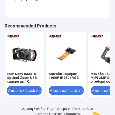
Recommended Products
8MP Sony IMX415
Μονάδα κάμερας
Μονάδα κάμερ
Optical Zoom USB
1080P IR850+RGB
MIPI 2MP SP2
κάμερα με 4K
σταθερή εστί
ανάλυση
Αποστολή ερώτησης
Αποστολή ερώτησης
Αποστολή ε
Αρχική Σελίδα
Περίπου εμείς
Desktop Site
Sitemap
Πολιτική Απορρήτου