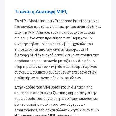
Τι είναι η Διεπαφή MIPI;
Το MIPI (Mobile Industry Processor Interface) είναι
ένα σύνολο προτύπων διεπαφής που αναπτύχθηκαν
από την MIPI Alliance, έναν παγκόσμιο οργανισμό
αφιερωμένο στην προώθηση των βιομηχανιών
κινητής τηλεφωνίας και των βιομηχανιών που
επηρεάζονται από την κινητή τηλεφωνία. Η
διεπαφή MIPI έχει σχεδιαστεί για να επιτρέπει την
απρόσκοπτη επικοινωνία μεταξύ των διαφόρων
εξαρτημάτων εντός κινητών και ενσωματωμένων
συσκευών, συμπεριλαμβανομένων επεξεργαστών,
αισθητήρων εικόνας, οθονών και άλλων.
Στην καρδιά του MIPI βρίσκεται η διεπαφή της
κάμερας, η οποία είναι ζωτικής σημασίας για την
τροφοδοσία των δυνατοτήτων λήψης εικόνας και
βίντεο υψηλής ποιότητας των σύγχρονων
smartphones, tablet και άλλων κινητών συσκευών.
Η διεπαφή κάμερας MIPI παρέχει έναν