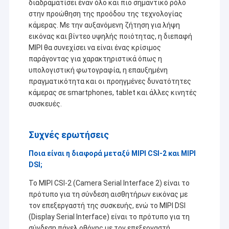
διαδραματίσει έναν όλο και πιο σημαντικό ρόλο
Ενότητα καμερών USB
στην προώθηση της προόδου της τεχνολογίας
κάμερας. Με την αυξανόμενη ζήτηση για λήψη
Ενότητα καμερών MIPI
εικόνας και βίντεο υψηλής ποιότητας, η διεπαφή
MIPI θα συνεχίσει να είναι ένας κρίσιμος
Ενότητα καμερών DVP
παράγοντας για χαρακτηριστικά όπως η
υπολογιστική φωτογραφία, η επαυξημένη
Σφαιρική ενότητα καμερών παραθυρόφυλλων
πραγματικότητα και οι προηγμένες δυνατότητες
κάμερας σε smartphones, tablet και άλλες κινητές
Ενότητα καμερών νυχτερινής όρασης
συσκευές.
Ενότητα καμερών ενδοσκοπίων
Συχνές ερωτήσεις
Διπλή ενότητα καμερών φακών
Ποια είναι η διαφορά μεταξύ MIPI CSI-2 και MIPI
Ενότητα καμερών αναγνώρισης προσώπου
DSI;
Το MIPI CSI-2 (Camera Serial Interface 2) είναι το
ενότητα lap-top webcam
πρότυπο για τη σύνδεση αισθητήρων εικόνας με
τον επεξεργαστή της συσκευής, ενώ το MIPI DSI
1MP ενότητα καμερών
(Display Serial Interface) είναι το πρότυπο για τη
σύνδεση πάνελ οθόνης με τον επεξεργαστή.