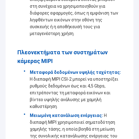
στη συνέχεια να χρησιμοποιηθούν για
διάφορες εφαρμογές, όπως η εμφάνιση των
ληφθέντων εικόνων στην οθόνη της
συσκευής ή η αποθήκευσή τους για
μεταγενέστερη χρήση.
Πλεονεκτήματα των συστημάτων
κάμερας MIPI
Μεταφορά δεδομένων υψηλής ταχύτητας:
Η διεπαφή MIPI CSI-2 μπορεί να υποστηρίξει
ρυθμούς δεδομένων έως και 4,5 Gbps,
επιτρέποντας τη μεταφορά εικόνων και
βίντεο υψηλής ανάλυσης με χαμηλή
Αρχική Σελίδα
καθυστέρηση.
Η Co. τεχνολογίας Sinoseen Shenzhen, ΕΠΕ καθιερώθηκε το
Μειωμένη κατανάλωση ενέργειας:
Η
Μάρτιο του 2009. Για δεκαετίες, Sinoseen έχει αφιερωθεί στην
Προϊόντα
παροχή των πελατών τις διάφορες προσαρμοσμένες OEM/ODM
διεπαφή MIPI χρησιμοποιεί σηματοδότηση
λύσεις επεξεργασίας εικόνας CMOS από το σχέδιο και η
χαμηλής τάσης, η οποία βοηθά στη μείωση
Βίντεο
ανάπτυξη, που κατασκευάζει, στις μεταπωλήσεις μιας στάσης
της συνολικής κατανάλωσης ενέργειας του
service.we είναι βέβαια για να προσφέρει τους πελάτες με την