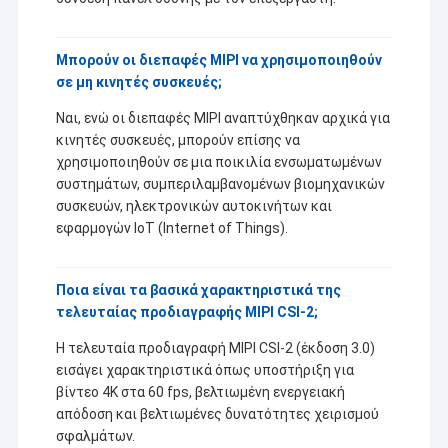
2MP ενότητα καμερών
5MP ενότητα καμερών
Μπορούν οι διεπαφές MIPI να χρησιμοποιηθούν
σε μη κινητές συσκευές;
8MP ενότητα καμερών
Ναι, ενώ οι διεπαφές MIPI αναπτύχθηκαν αρχικά για
13MP ενότητα καμερών
κινητές συσκευές, μπορούν επίσης να
χρησιμοποιηθούν σε μια ποικιλία ενσωματωμένων
Οθόνη Μονούλης Καμερας
συστημάτων, συμπεριλαμβανομένων βιομηχανικών
συσκευών, ηλεκτρονικών αυτοκινήτων και
Ενότητα καμερών σμέουρων pi
εφαρμογών IoT (Internet of Things).
Ποια είναι τα βασικά χαρακτηριστικά της
τελευταίας προδιαγραφής MIPI CSI-2;
Η τελευταία προδιαγραφή MIPI CSI-2 (έκδοση 3.0)
εισάγει χαρακτηριστικά όπως υποστήριξη για
βίντεο 4K στα 60 fps, βελτιωμένη ενεργειακή
απόδοση και βελτιωμένες δυνατότητες χειρισμού
σφαλμάτων.