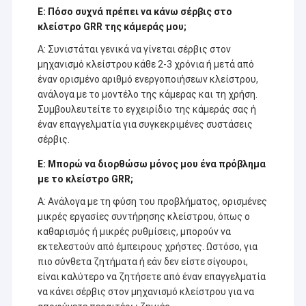
Ε: Πόσο συχνά πρέπει να κάνω σέρβις στο
ανταγωνιστικότερη τιμή και την καλύτερη ποιότητα.
Εμφάνιση VR
κλείστρο GRR της κάμεράς μου;
Αυτή τη στιγμή, τα προϊόντα μας περιλαμβάνουν στην ενότητα
Σχετικά με εμάς
καμερών USB, την ενότητα καμερών MIPI, την ενότητα καμερών
Α: Συνιστάται γενικά να γίνεται σέρβις στον
DVP, την κινητή ενότητα τηλεφωνικών καμερών, την ενότητα
μηχανισμό κλείστρου κάθε 2-3 χρόνια ή μετά από
Γύρος εργοστασίων
καμερών σημειωματάριων, τα κάμερα ασφαλείας, τη κάμερα
έναν ορισμένο αριθμό ενεργοποιήσεων κλείστρου,
αυτοκινήτων και τα έξυπνα προϊόντα καμερών ακονιών σε πολλές
ανάλογα με το μοντέλο της κάμερας και τη χρήση.
διαφορετικές περιοχές όπως VR, το AR, τρισδιάστατος, το AI, τη
Ποιοτικός έλεγχος
Συμβουλευτείτε το εγχειρίδιο της κάμεράς σας ή
φορετή συσκευή, την κάσκα, τη ρομποτική
γυαλιών, IoT, ιατρικό
βιομηχανικό, agrotechny, τη βιομετρική, την απεικόνιση, τη
έναν επαγγελματία για συγκεκριμένες συστάσεις
επαφή
μηχανική όραση, την όραση υπολογιστών, την ασφάλεια, κ.λπ.
σέρβις.
Οποιοδήποτε προϊόν σχετικό με την ενότητα καμερών,
μπορούμε
να βρούμε την καλύτερη λύση για σας.
Νέα
Ε: Μπορώ να διορθώσω μόνος μου ένα πρόβλημα
με το κλείστρο GRR;
Όλες οι περιπτώσεις
Α: Ανάλογα με τη φύση του προβλήματος, ορισμένες
μικρές εργασίες συντήρησης κλείστρου, όπως ο
Ζητήστε ένα απόσπασμα
καθαρισμός ή μικρές ρυθμίσεις, μπορούν να
εκτελεστούν από έμπειρους χρήστες. Ωστόσο, για
πιο σύνθετα ζητήματα ή εάν δεν είστε σίγουροι,
είναι καλύτερο να ζητήσετε από έναν επαγγελματία
Ενότητες καμερών cOem
να κάνει σέρβις στον μηχανισμό κλείστρου για να