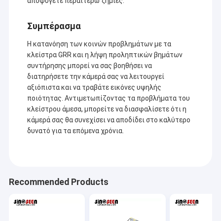
αποφύγετε περαιτέρω ζημιές.
Ενότητα καμερών USB
Συμπέρασμα
Ενότητα καμερών MIPI
Η κατανόηση των κοινών προβλημάτων με τα
Ενότητα καμερών DVP
κλείστρα GRR και η λήψη προληπτικών βημάτων
συντήρησης μπορεί να σας βοηθήσει να
Σφαιρική ενότητα καμερών παραθυρόφυλλων
διατηρήσετε την κάμερά σας να λειτουργεί
αξιόπιστα και να τραβάτε εικόνες υψηλής
Ενότητα καμερών νυχτερινής όρασης
ποιότητας. Αντιμετωπίζοντας τα προβλήματα του
κλείστρου άμεσα, μπορείτε να διασφαλίσετε ότι η
Ενότητα καμερών ενδοσκοπίων
κάμερά σας θα συνεχίσει να αποδίδει στο καλύτερο
δυνατό για τα επόμενα χρόνια.
Διπλή ενότητα καμερών φακών
Ενότητα καμερών αναγνώρισης προσώπου
ενότητα lap-top webcam
Recommended Products
1MP ενότητα καμερών