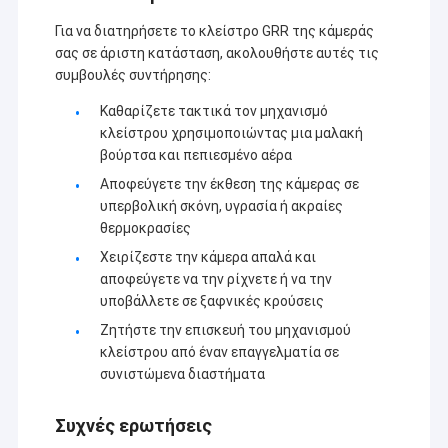
Για να διατηρήσετε το κλείστρο GRR της κάμεράς
σας σε άριστη κατάσταση, ακολουθήστε αυτές τις
συμβουλές συντήρησης:
Καθαρίζετε τακτικά τον μηχανισμό
κλείστρου χρησιμοποιώντας μια μαλακή
βούρτσα και πεπιεσμένο αέρα
Αποφεύγετε την έκθεση της κάμερας σε
υπερβολική σκόνη, υγρασία ή ακραίες
θερμοκρασίες
Χειρίζεστε την κάμερα απαλά και
αποφεύγετε να την ρίχνετε ή να την
υποβάλλετε σε ξαφνικές κρούσεις
Ζητήστε την επισκευή του μηχανισμού
Αρχική Σελίδα
κλείστρου από έναν επαγγελματία σε
Η Co. τεχνολογίας Sinoseen Shenzhen, ΕΠΕ καθιερώθηκε το
συνιστώμενα διαστήματα
Μάρτιο του 2009. Για δεκαετίες, Sinoseen έχει αφιερωθεί στην
Προϊόντα
παροχή των πελατών τις διάφορες προσαρμοσμένες OEM/ODM
λύσεις επεξεργασίας εικόνας CMOS από το σχέδιο και η
Βίντεο
Συχνές ερωτήσεις
ανάπτυξη, που κατασκευάζει, στις μεταπωλήσεις μιας στάσης
service.we είναι βέβαια για να προσφέρει τους πελάτες με την