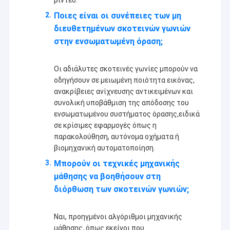
βίντεο.
2MP ενότητα καμερών
Ποιες είναι οι συνέπειες των μη
5MP ενότητα καμερών
διευθετημένων σκοτεινών γωνιών
στην ενσωματωμένη όραση;
8MP ενότητα καμερών
Οι αδιάλυτες σκοτεινές γωνίες μπορούν να
13MP ενότητα καμερών
οδηγήσουν σε μειωμένη ποιότητα εικόνας,
ανακρίβειες ανίχνευσης αντικειμένων και
Οθόνη Μονούλης Καμερας
συνολική υποβάθμιση της απόδοσης του
ενσωματωμένου συστήματος όρασης,ειδικά
Ενότητα καμερών σμέουρων pi
σε κρίσιμες εφαρμογές όπως η
παρακολούθηση, αυτόνομα οχήματα ή
βιομηχανική αυτοματοποίηση.
Μπορούν οι τεχνικές μηχανικής
μάθησης να βοηθήσουν στη
διόρθωση των σκοτεινών γωνιών;
Ναι, προηγμένοι αλγόριθμοι μηχανικής
μάθησης, όπως εκείνοι που