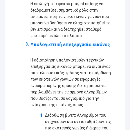
Η επιλογή του φακού μπορεί επίσης να
διαδραματίσει σημαντικό ρόλο στην
αντιμετώπιση των σκοτεινών γωνιών.που
μπορεί να βοηθήσει να ελαχιστοποιηθεί το
βινιέτισμα και να διατηρηθεί σταθερό
φωτισμό σε όλο το πλαίσιο.
Υπολογιστική επεξεργασία εικόνας
Η αξιοποίηση υπολογιστικών τεχνικών
επεξεργασίας εικόνας μπορεί να είναι ένας
αποτελεσματικός τρόπος για τη διόρθωση
των σκοτεινών γωνιών σε εφαρμογές
ενσωματωμένης όρασης.Αυτό μπορεί να
περιλαμβάνει την εφαρμογή αλγορίθμων
Αρχική Σελίδα
που βασίζονται σε λογισμικό για την
Η Co. τεχνολογίας Sinoseen Shenzhen, ΕΠΕ καθιερώθηκε το
ενίσχυση της εικόνας, όπως:
Μάρτιο του 2009. Για δεκαετίες, Sinoseen έχει αφιερωθεί στην
Προϊόντα
παροχή των πελατών τις διάφορες προσαρμοσμένες OEM/ODM
Διόρθωση βινέτ: Αλγόριθμοι που
λύσεις επεξεργασίας εικόνας CMOS από το σχέδιο και η
ανιχνεύουν και αντισταθμίζουν τις
Βίντεο
ανάπτυξη, που κατασκευάζει, στις μεταπωλήσεις μιας στάσης
πιο σκοτεινές γωνίες ή άκρες του
service.we είναι βέβαια για να προσφέρει τους πελάτες με την