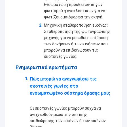
Ενότητα καμερών USB
Ενσωμάτωση πρόσθετων πηγών
φωτισμού ή ανακλαστικών για να
Ενότητα καμερών MIPI
φωτίζει ομοιόμορφα την σκηνή.
Μηχανική σταθεροποίηση εικόνας:
Ενότητα καμερών DVP
Σταθεροποίηση της φωτογραφικής
μηχανής για να μειωθεί η επίδραση
Σφαιρική ενότητα καμερών παραθυρόφυλλων
των δονήσεων ή των κινήσεων που
μπορούν να επιδεινώσουν τις
Ενότητα καμερών νυχτερινής όρασης
σκοτεινές γωνίες.
Ενότητα καμερών ενδοσκοπίων
Ενημερωτικά ερωτήματα
Διπλή ενότητα καμερών φακών
Πώς μπορώ να αναγνωρίσω τις
σκοτεινές γωνίες στο
Ενότητα καμερών αναγνώρισης προσώπου
ενσωματωμένο σύστημα όρασης μου;
ενότητα lap-top webcam
Οι σκοτεινές γωνίες μπορούν συχνά να
ανιχνευθούν μέσω της οπτικής
1MP ενότητα καμερών
επιθεώρησης των εικόνων ή των εικόνων