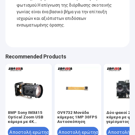
φωτισμού.Η επίγνωση της διόρθωσης σκοτεινής
γωνίας είναι ένα βασικό βήμα για την επίτευξη
ισχυρών και αξιόπιστων επιδόσεων
ενσωματωμένης όρασης.
Recommended Products
8MP Sony IMX415
OV9732 Μονάδα
Δύο φακοί 2M
Optical Zoom USB
κάμερας 1MP 30FPS
κάμερα με φω
κάμερα με 4K
Αυτοσκόπηση
γεμίσματος κα
ανάλυση
διεπαφή USB γ
βελτιωμένη
Αποστολή ερώτησης
Αποστολή ερώτησης
Αποστολή ε