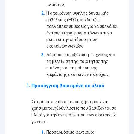
πλαισίου.
ανταγωνιστικότερη τιμή και την καλύτερη ποιότητα.
Εμφάνιση VR
Η απεικόνιση υψηλής δυναμικής
Αυτή τη στιγμή, τα προϊόντα μας περιλαμβάνουν στην ενότητα
Σχετικά με εμάς
εμβέλειας (HDR): συνδυάζει
καμερών USB, την ενότητα καμερών MIPI, την ενότητα καμερών
πολλαπλές εκθέσεις για να συλλάβει
DVP, την κινητή ενότητα τηλεφωνικών καμερών, την ενότητα
Γύρος εργοστασίων
καμερών σημειωματάριων, τα κάμερα ασφαλείας, τη κάμερα
ένα ευρύτερο φάσμα τόνων και να
αυτοκινήτων και τα έξυπνα προϊόντα καμερών ακονιών σε πολλές
μειώνει την επίδραση των
διαφορετικές περιοχές όπως VR, το AR, τρισδιάστατος, το AI, τη
Ποιοτικός έλεγχος
σκοτεινών γωνιών.
φορετή συσκευή, την κάσκα, τη ρομποτική
γυαλιών, IoT, ιατρικό
βιομηχανικό, agrotechny, τη βιομετρική, την απεικόνιση, τη
Δήμαυση και οξύνωση: Τεχνικές για
επαφή
μηχανική όραση, την όραση υπολογιστών, την ασφάλεια, κ.λπ.
τη βελτίωση της ποιότητας της
Οποιοδήποτε προϊόν σχετικό με την ενότητα καμερών,
μπορούμε
εικόνας και τη μείωση της
να βρούμε την καλύτερη λύση για σας.
Νέα
εμφάνισης σκοτεινών περιοχών.
Όλες οι περιπτώσεις
Προσέγγιση βασισμένη σε υλικό
Ζητήστε ένα απόσπασμα
Σε ορισμένες περιπτώσεις, μπορούν να
χρησιμοποιηθούν λύσεις που βασίζονται σε
υλικό για την αντιμετώπιση των σκοτεινών
γωνιών.
Ενότητες καμερών cOem
Προσαρμόσιμο φωτισμό: