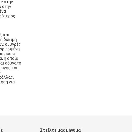
ις στην
α στην
ένα
ηρότερος
, και
τη δοκιμή
, οι υγρές
αμορφωμένη
απεράσει
, η οποία
ναι αδύνατο
αγωγής του
.
κόλλας.
ληση για
τε
Στείλτε μας μήνυμα