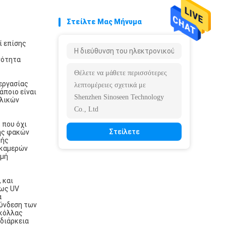
Στείλτε Μας Μήνυμα
ί επίσης
ενότητα
ξεργασίας
άποιο είναι
λλικών
 που όχι
Στείλετε
γής φακών
κής
 καμερών
ιμή
 και
 ως UV
α
σύνδεση των
 κόλλας
 διάρκεια