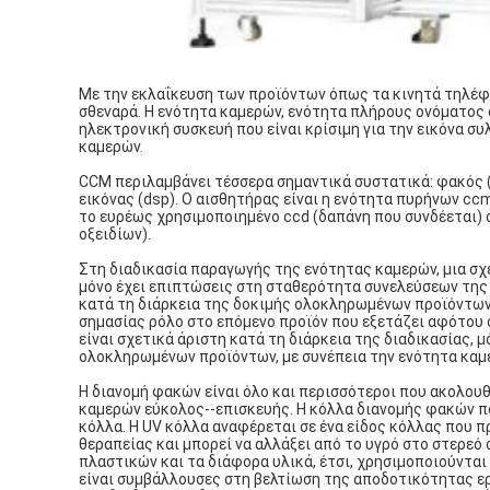
Με την εκλαΐκευση των προϊόντων όπως τα κινητά τηλέφω
σθεναρά. Η ενότητα καμερών, ενότητα πλήρους ονόματος 
ηλεκτρονική συσκευή που είναι κρίσιμη για την εικόνα συ
καμερών.
CCM περιλαμβάνει τέσσερα σημαντικά συστατικά: φακός (
εικόνας (dsp). Ο αισθητήρας είναι η ενότητα πυρήνων cc
το ευρέως χρησιμοποιημένο ccd (δαπάνη που συνδέεται)
οξειδίων).
Στη διαδικασία παραγωγής της ενότητας καμερών, μια σχε
μόνο έχει επιπτώσεις στη σταθερότητα συνελεύσεων της
κατά τη διάρκεια της δοκιμής ολοκληρωμένων προϊόντων.
σημασίας ρόλο στο επόμενο προϊόν που εξετάζει αφότου 
είναι σχετικά άριστη κατά τη διάρκεια της διαδικασίας, 
ολοκληρωμένων προϊόντων, με συνέπεια την ενότητα καμ
Η διανομή φακών είναι όλο και περισσότεροι που ακολου
καμερών εύκολος--επισκευής. Η κόλλα διανομής φακών πο
κόλλα. Η UV κόλλα αναφέρεται σε ένα είδος κόλλας που 
θεραπείας και μπορεί να αλλάξει από το υγρό στο στερεό
πλαστικών και τα διάφορα υλικά, έτσι, χρησιμοποιούνται
είναι συμβάλλουσες στη βελτίωση της αποδοτικότητας εργ