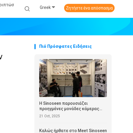
εριπτώσ
Greek
Ζητήστε ένα απόσπασμα
Πιό Πρόσφατες Ειδήσεις
ν
Η Sinoseen παρουσιάζει
προηγμένες μονάδες κάμερας
στην Έκθεση Ηλεκτρονικών του
21 Oct, 2025
Χονγκ Κονγκ 2025
Καλώς ήρθατε στο Meet Sinoseen