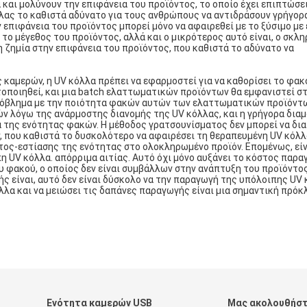
 και μολύνουν την επιφάνεια του προϊόντος, το οποίο έχει επιπτώσε
λας το καθιστά αδύνατο για τους ανθρώπους να αντιδράσουν γρήγορ
επιφάνεια του προϊόντος μπορεί μόνο να αφαιρεθεί με το ξύσιμο με 
 το μέγεθος του προϊόντος, αλλά και ο μικρότερος αυτό είναι, ο σκλ
η ζημία στην επιφάνεια του προϊόντος, που καθιστά το αδύνατο να
αμερών, η UV κόλλα πρέπει να εφαρμοστεί για να καθορίσει το φακό
οποιηθεί, και μια batch ελαττωματικών προϊόντων θα εμφανιστεί σ
ρόβλημα με την ποιότητα φακών αυτών των ελαττωματικών προϊόντων
ών λόγω της ανάρμοστης διανομής της UV κόλλας, και η γρήγορα δι
 της ενότητας φακών. Η μέθοδος γρατσουνίσματος δεν μπορεί να δι
 που καθιστά το δυσκολότερο να αφαιρέσει τη θεραπευμένη UV κόλλα
τος-εστίασης της ενότητας στο ολοκληρωμένο προϊόν. Επομένως, εί
η UV κόλλα. απόρριμα αιτίας. Αυτό όχι μόνο αυξάνει το κόστος παρ
 φακού, ο οποίος δεν είναι συμβάλλων στην ανάπτυξη του προϊόντος
ς είναι, αυτό δεν είναι δύσκολο να την παραγωγή της υπόλοιπης UV 
λα και να μειώσει τις δαπάνες παραγωγής είναι μια σημαντική πρόκ
Ενότητα καμερών USB
Μας ακολουθήσ