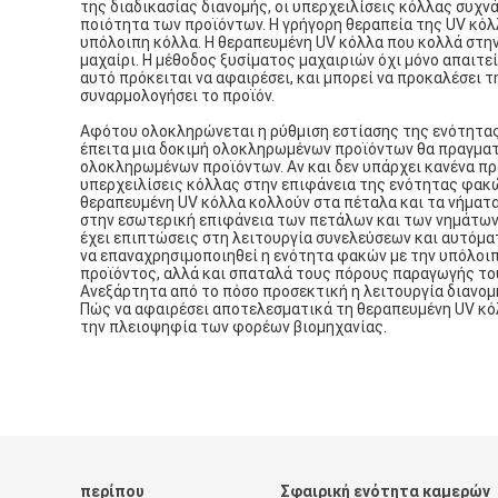
της διαδικασίας διανομής, οι υπερχειλίσεις κόλλας συχνά
ποιότητα των προϊόντων. Η γρήγορη θεραπεία της UV κόλ
υπόλοιπη κόλλα. Η θεραπευμένη UV κόλλα που κολλά στην 
μαχαίρι. Η μέθοδος ξυσίματος μαχαιριών όχι μόνο απαιτεί
αυτό πρόκειται να αφαιρέσει, και μπορεί να προκαλέσει τ
συναρμολογήσει το προϊόν.
Αφότου ολοκληρώνεται η ρύθμιση εστίασης της ενότητας κ
έπειτα μια δοκιμή ολοκληρωμένων προϊόντων θα πραγματ
ολοκληρωμένων προϊόντων. Αν και δεν υπάρχει κανένα π
υπερχειλίσεις κόλλας στην επιφάνεια της ενότητας φακ
θεραπευμένη UV κόλλα κολλούν στα πέταλα και τα νήματα
στην εσωτερική επιφάνεια των πετάλων και των νημάτων,
έχει επιπτώσεις στη λειτουργία συνελεύσεων και αυτόμα
να επαναχρησιμοποιηθεί η ενότητα φακών με την υπόλοιπ
προϊόντος, αλλά και σπαταλά τους πόρους παραγωγής του
Ανεξάρτητα από το πόσο προσεκτική η λειτουργία διανομή
Πώς να αφαιρέσει αποτελεσματικά τη θεραπευμένη UV κόλ
την πλειοψηφία των φορέων βιομηχανίας.
περίπου
Σφαιρική ενότητα καμερών