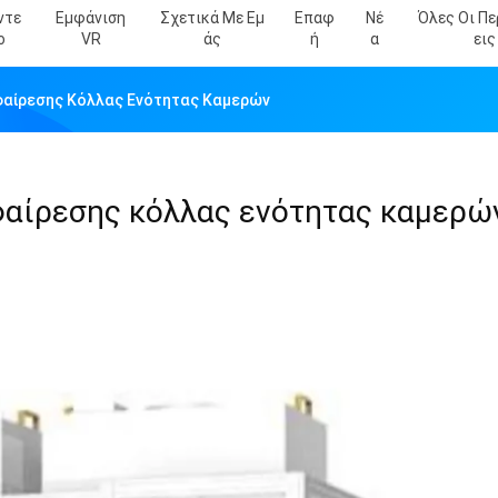
ντε
Εμφάνιση
Σχετικά Με Εμ
Επαφ
Νέ
Όλες Οι Π
Ο
VR
Άς
Ή
Α
Εις
Αφαίρεσης Κόλλας Ενότητας Καμερών
φαίρεσης κόλλας ενότητας καμερώ