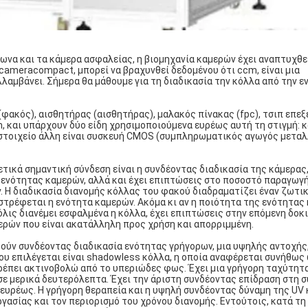
να και τα κάμερα ασφαλείας, η βιομηχανία καμερών έχει αναπτυχθε
cameracompact, μπορεί να βραχυνθεί δεδομένου ότι ccm, είναι μια
λλαμβάνει. Σήμερα θα μάθουμε για τη διαδικασία την κόλλα από την 
φακός), αισθητήρας (αισθητήρας), μαλακός πίνακας (fpc), τσιπ επε
m, και υπάρχουν δύο είδη χρησιμοποιούμενα ευρέως αυτή τη στιγμή: κ
 στοιχείο άλλη είναι συσκευή CMOS (συμπληρωματικός αγωγός μετα
τικά σημαντική σύνδεση είναι η συνδέοντας διαδικασία της κάμερας,
 ενότητας καμερών, αλλά και έχει επιπτώσεις στο ποσοστό παραγω
 Η διαδικασία διανομής κόλλας του φακού διαδραματίζει έναν ζωτι
στρέφεται η ενότητα καμερών. Ακόμα κι αν η ποιότητα της ενότητας
μόλις διανέμει εσφαλμένα η κόλλα, έχει επιπτώσεις στην επόμενη δοκ
ερών που είναι ακατάλληλη προς χρήση και απορριμμένη.
θούν συνδέοντας διαδικασία ενότητας γρήγορων, μια υψηλής αντοχής,
υ επιλέγεται είναι shadowless κόλλα, η οποία αναφέρεται συνήθως
πρέπει ακτινοβολώ από το υπεριώδες φως. Έχει μια γρήγορη ταχύτητ
 σε μερικά δευτερόλεπτα. Έχει την άριστη συνδέοντας επίδραση στη 
 ευρέως. Η γρήγορη θεραπεία και η υψηλή συνδέοντας δύναμη της UV
ασίας και τον περιορισμό του χρόνου διανομής. Εντούτοις, κατά τη