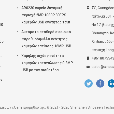
AR0230 ευρεία δυναμική
ΣΟ, Guangdon
περιοχή 2MP 1080P 30FPS
πάτωμα 501, 
καμερών USB ενότητας τσιπ
10
Νο 17, βιομη
Αυτόματο σταθερό σφαιρικό
Chuangxin, Κ
παραθυρόφυλλο ενότητας
ός
Xintian, οδός
καμερών εστίασης 16MP USB
περιοχή Lon
για την αναγνώριση προσώπου
Χαμηλής ισχύος ενότητα
+861807554
καμερών κατανάλωσης 0.3MP
α
sales@sinos
USB με τον αισθητήρα
ν
GalaxyCore GC0308
ων
μερών cOem προμηθευτής. © 2021 - 2026 Shenzhen Sinoseen Technolog