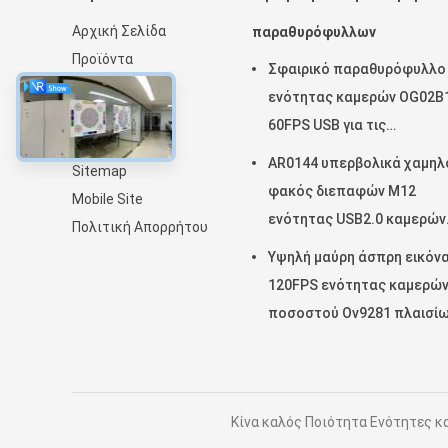
Αρχική Σελίδα
παραθυρόφυλλων
Προϊόντα
Σφαιρικό παραθυρόφυλλο
Εμφάνιση VR
ενότητας καμερών OG02B
Σχετικά με εμάς
60FPS USB για τις
Νέα
βιομηχανικές εφαρμογές
AR0144 υπερβολικά χαμηλ
Sitemap
μηχανικής όρασης
φακός διεπαφών M12
Mobile Site
ενότητας USB2.0 καμερών
Πολιτική Απορρήτου
δύναμης αισθητήρων
Υψηλή μαύρη άσπρη εικόν
120FPS ενότητας καμερώ
ποσοστού Ov9281 πλαισί
Κίνα καλός Ποιότητα Ενότητες κα