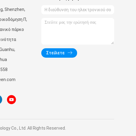
g, Shenzhen,
οικοδόμηση Π,
χανικό πάρκο
οινότητα
 Guanhu,
Στείλετε
ghua
3558
een.com
y Co., Ltd. All Rights Reserved.