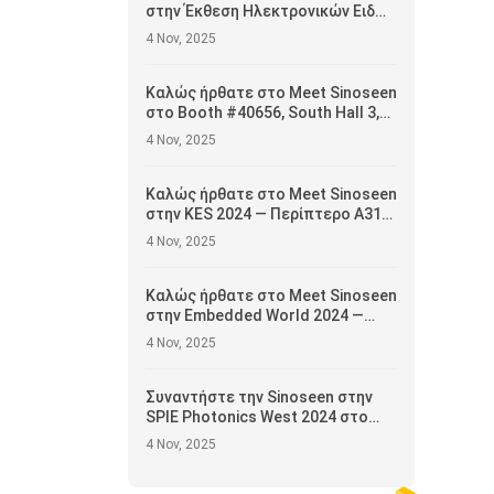
στην Έκθεση Ηλεκτρονικών Ειδών
του Χονγκ Κονγκ 2025 —
4 Nov, 2025
Περίπτερο #5E-H15, 13–16
Απριλίου
Καλώς ήρθατε στο Meet Sinoseen
στο Booth #40656, South Hall 3,
2ος όροφος — Παρουσιάζοντας
4 Nov, 2025
καινοτόμες λύσεις μονάδων
κάμερας
Καλώς ήρθατε στο Meet Sinoseen
στην KES 2024 — Περίπτερο A313,
Αίθουσα A, 1ος Όροφος
4 Nov, 2025
Καλώς ήρθατε στο Meet Sinoseen
στην Embedded World 2024 —
Αίθουσα 5, Περίπτερο 5-235c
4 Nov, 2025
Συναντήστε την Sinoseen στην
SPIE Photonics West 2024 στο
Σαν Φρανσίσκο —
4 Nov, 2025
Παρουσιάζοντας αιχμής λύσεις
μονάδων κάμερας