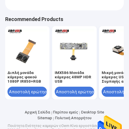
Recommended Products
Διπλή μονάδα
IMX586 Μονάδα
Μικρή μονάδα
κάμερας φακού
κάμερας 48MP HDR
κάμερας USB
1080P IR850+RGB
USB
Συμπαγής αυτ
εστίαση 8MP 
OV8825
Αποστολή ερώτησης
Αποστολή ερώτησης
Αποστολή ε
Αρχική Σελίδα
Περίπου εμείς
Desktop Site
Sitemap
Πολιτική Απορρήτου
Ποιότητα
Ενότητες καμερών cOem
Κίνα εργοστάσιο.Copyright ©