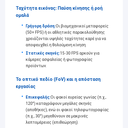
2MP ενότητα καμερών
Ταχύτητα εικόνας: Παύση κίνησης ή ροή
5MP ενότητα καμερών
ομαλά
Γρήγορη δράση:
Οι βιομηχανικοί μεταφορείς
8MP ενότητα καμερών
(50+ FPS) ή οι αθλητικές παρακολούθησης
χρειάζονται υψηλές ταχύτητες καρέ για να
13MP ενότητα καμερών
αποφευχθεί η θολούμενη κίνηση.
Οθόνη Μονούλης Καμερας
Στατικές σκηνές:
15-30 FPS αρκούν για
κάμερες ασφαλείας ή φωτογραφίες
Ενότητα καμερών σμέουρων pi
προϊόντων.
Το οπτικό πεδίο (FoV) και η απόσταση
εργασίας
Επικεφαλής:
Οι φακοί ευρείας γωνίας (π.χ.,
120°) καταγράφουν μεγάλες σκηνές
(αποθήκες), ενώ οι φακοί τηλεφωτογραφίας
(π.χ., 30°) μεγεθύνουν σε μακρινές
λεπτομέρειες (επιθεώρηση).