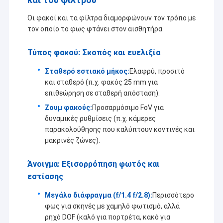
Οι φακοί και τα φίλτρα διαμορφώνουν τον τρόπο με
τον οποίο το φως φτάνει στον αισθητήρα.
Τύπος φακού: Σκοπός και ευελιξία
Σταθερό εστιακό μήκος:
Ελαφρύ, προσιτό
και σταθερό (π.χ. φακός 25 mm για
επιθεώρηση σε σταθερή απόσταση).
Ζουμ φακούς:
Προσαρμόσιμο FoV για
δυναμικές ρυθμίσεις (π.χ. κάμερες
παρακολούθησης που καλύπτουν κοντινές και
μακρινές ζώνες).
Άνοιγμα: Εξισορρόπηση φωτός και
εστίασης
Μεγάλο διάφραγμα (f/1.4 ̇f/2.8):
Περισσότερο
φως για σκηνές με χαμηλό φωτισμό, αλλά
ρηχό DOF (καλό για πορτρέτα, κακό για