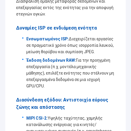
Διασφάλιση ομαλής μεταφοράς δεδομένων και
επεξεργασίας εντός της ενότητας για την αποφυγή
στεγνών ογκών.
Δυναμίες ISP σε ενδιάμεση ενότητα
Ενσωματωμένος ISP:
Διαχειρίζεται εργασίες
σε πραγματικό χρόνο όπως ισορροπία λευκού,
μείωση θορύβου και συμπίεση JPEG.
Έκδοση δεδομένων RAW:
Για την προηγμένη
επεξεργασία (π.χ. μοντέλα μηχανικής
μάθησης), επιλέξτε ενότητες που στέλνουν μη
επεξεργασμένα δεδομένα σε μια ισχυρή
GPU/CPU.
Διασύνδεση εξόδου: Αντιστοιχία εύρους
ζώνης και απόστασης
MIPI CSI-2:
Υψηλής ταχύτητας, χαμηλής
κατανάλωσης ενέργειας για κινητές/
ενσωματωμένες συσκευές (π.χ. smartphones,