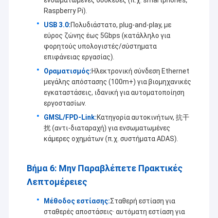
Raspberry Pi).
USB 3.0:
Πολυδιάστατο, plug-and-play, με
εύρος ζώνης έως 5Gbps (κατάλληλο για
φορητούς υπολογιστές/σύστηματα
επιφάνειας εργασίας).
Οραματισμός:
Ηλεκτρονική σύνδεση Ethernet
μεγάλης απόστασης (100m+) για βιομηχανικές
εγκαταστάσεις, ιδανική για αυτοματοποίηση
εργοστασίων.
GMSL/FPD-Link:
Κατηγορία αυτοκινήτων, 抗干
扰 (αντι-διαταραχή) για ενσωματωμένες
κάμερες οχημάτων (π.χ. συστήματα ADAS).
Βήμα 6: Μην Παραβλέπετε Πρακτικές
Λεπτομέρειες
Μέθοδος εστίασης:
Σταθερή εστίαση για
σταθερές αποστάσεις· αυτόματη εστίαση για