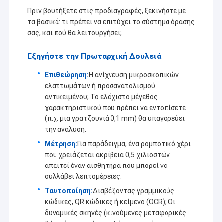
Πριν βουτήξετε στις προδιαγραφές, ξεκινήστε με
τα βασικά: τι πρέπει να επιτύχει το σύστημα όρασης
σας, και πού θα λειτουργήσει;
Εξηγήστε την Πρωταρχική Δουλειά
Επιθεώρηση:
Η ανίχνευση μικροσκοπικών
ελαττωμάτων ή προσανατολισμού
αντικειμένου; Το ελάχιστο μέγεθος
χαρακτηριστικού που πρέπει να εντοπίσετε
(π.χ. μια γρατζουνιά 0,1 mm) θα υπαγορεύει
την ανάλυση.
Μέτρηση:
Για παράδειγμα, ένα ρομποτικό χέρι
που χρειάζεται ακρίβεια 0,5 χιλιοστών
απαιτεί έναν αισθητήρα που μπορεί να
συλλάβει λεπτομέρειες.
Ταυτοποίηση:
Διαβάζοντας γραμμικούς
κώδικες, QR κώδικες ή κείμενο (OCR); Οι
δυναμικές σκηνές (κινούμενες μεταφορικές