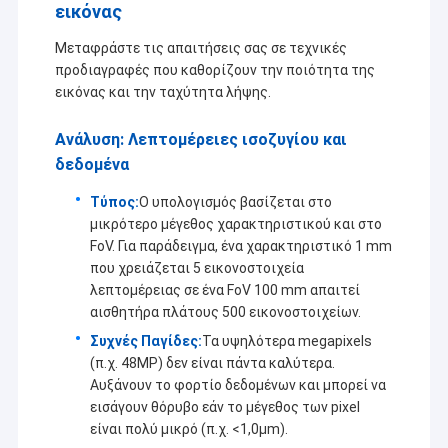
εικόνας
Ενότητα καμερών USB
Μεταφράστε τις απαιτήσεις σας σε τεχνικές
Ενότητα καμερών MIPI
προδιαγραφές που καθορίζουν την ποιότητα της
εικόνας και την ταχύτητα λήψης.
Ενότητα καμερών DVP
Ανάλυση: Λεπτομέρειες ισοζυγίου και
Σφαιρική ενότητα καμερών παραθυρόφυλλων
δεδομένα
Ενότητα καμερών νυχτερινής όρασης
Τύπος:
Ο υπολογισμός βασίζεται στο
μικρότερο μέγεθος χαρακτηριστικού και στο
Ενότητα καμερών ενδοσκοπίων
FoV. Για παράδειγμα, ένα χαρακτηριστικό 1 mm
που χρειάζεται 5 εικονοστοιχεία
Διπλή ενότητα καμερών φακών
λεπτομέρειας σε ένα FoV 100 mm απαιτεί
αισθητήρα πλάτους 500 εικονοστοιχείων.
Ενότητα καμερών αναγνώρισης προσώπου
Συχνές Παγίδες:
Τα υψηλότερα megapixels
(π.χ. 48MP) δεν είναι πάντα καλύτερα.
ενότητα lap-top webcam
Αυξάνουν το φορτίο δεδομένων και μπορεί να
εισάγουν θόρυβο εάν το μέγεθος των pixel
1MP ενότητα καμερών
είναι πολύ μικρό (π.χ. <1,0μm).