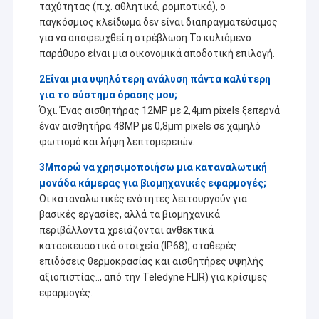
ταχύτητας (π.χ. αθλητικά, ρομποτικά), ο
παγκόσμιος κλείδωμα δεν είναι διαπραγματεύσιμος
για να αποφευχθεί η στρέβλωση.Το κυλιόμενο
παράθυρο είναι μια οικονομικά αποδοτική επιλογή.
2Είναι μια υψηλότερη ανάλυση πάντα καλύτερη
για το σύστημα όρασης μου;
Όχι. Ένας αισθητήρας 12MP με 2,4μm pixels ξεπερνά
έναν αισθητήρα 48MP με 0,8μm pixels σε χαμηλό
φωτισμό και λήψη λεπτομερειών.
3Μπορώ να χρησιμοποιήσω μια καταναλωτική
μονάδα κάμερας για βιομηχανικές εφαρμογές;
Οι καταναλωτικές ενότητες λειτουργούν για
βασικές εργασίες, αλλά τα βιομηχανικά
περιβάλλοντα χρειάζονται ανθεκτικά
κατασκευαστικά στοιχεία (IP68), σταθερές
επιδόσεις θερμοκρασίας και αισθητήρες υψηλής
αξιοπιστίας.., από την Teledyne FLIR) για κρίσιμες
εφαρμογές.