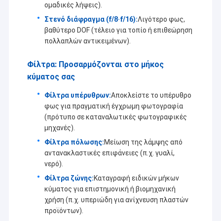
ομαδικές λήψεις).
Στενό διάφραγμα (f/8·f/16):
Λιγότερο φως,
βαθύτερο DOF (τέλειο για τοπίο ή επιθεώρηση
πολλαπλών αντικειμένων).
Φίλτρα: Προσαρμόζονται στο μήκος
κύματος σας
Φίλτρα υπέρυθρων:
Αποκλείστε το υπέρυθρο
φως για πραγματική έγχρωμη φωτογραφία
(πρότυπο σε καταναλωτικές φωτογραφικές
μηχανές).
Φίλτρα πόλωσης:
Μείωση της λάμψης από
αντανακλαστικές επιφάνειες (π.χ. γυαλί,
νερό).
Φίλτρα ζώνης:
Καταγραφή ειδικών μήκων
κύματος για επιστημονική ή βιομηχανική
χρήση (π.χ. υπεριώδη για ανίχνευση πλαστών
προϊόντων).