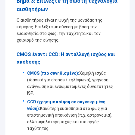
Βήμα 3: Επιλέξτε τη σωστή τεχνολογία
αισθητήρων
Ο αισθητήρας είναι η ψυχή της μονάδας της
κάμερας. Επιλέξτε με σύνεση με βάση την
ευαισθησία στο φως, την ταχύτητα και τον
χειρισμό της κίνησης.
CMOS έναντι CCD: Η ανταλλαγή ισχύος και
απόδοσης
CMOS (πιο συνηθισμένο):
Χαμηλή ισχύς
(ιδανικό για drones / τηλέφωνα), γρήγορη
ανάγνωση και ενσωματωμένες δυνατότητες
ISP.
CCD (χρησιμοποίηση σε συγκεκριμένη
θέση):
Καλύτερη ευαισθησία στο φως για
επιστημονική απεικόνιση (π.χ. αστρονομία),
αλλά υψηλότερη ισχύς και πιο αργές
ταχύτητες.