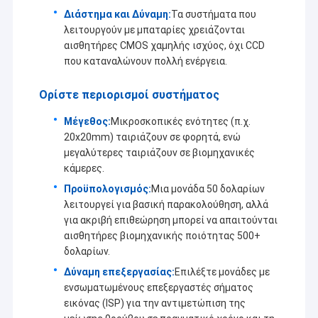
Διάστημα και Δύναμη:
Τα συστήματα που
λειτουργούν με μπαταρίες χρειάζονται
αισθητήρες CMOS χαμηλής ισχύος, όχι CCD
που καταναλώνουν πολλή ενέργεια.
Ορίστε περιορισμοί συστήματος
Μέγεθος:
Μικροσκοπικές ενότητες (π.χ.
20x20mm) ταιριάζουν σε φορητά, ενώ
μεγαλύτερες ταιριάζουν σε βιομηχανικές
κάμερες.
Προϋπολογισμός:
Μια μονάδα 50 δολαρίων
λειτουργεί για βασική παρακολούθηση, αλλά
για ακριβή επιθεώρηση μπορεί να απαιτούνται
αισθητήρες βιομηχανικής ποιότητας 500+
Αρχική Σελίδα
δολαρίων.
Η Co. τεχνολογίας Sinoseen Shenzhen, ΕΠΕ καθιερώθηκε το
Μάρτιο του 2009. Για δεκαετίες, Sinoseen έχει αφιερωθεί στην
Προϊόντα
Δύναμη επεξεργασίας:
Επιλέξτε μονάδες με
παροχή των πελατών τις διάφορες προσαρμοσμένες OEM/ODM
ενσωματωμένους επεξεργαστές σήματος
λύσεις επεξεργασίας εικόνας CMOS από το σχέδιο και η
Βίντεο
εικόνας (ISP) για την αντιμετώπιση της
ανάπτυξη, που κατασκευάζει, στις μεταπωλήσεις μιας στάσης
service.we είναι βέβαια για να προσφέρει τους πελάτες με την