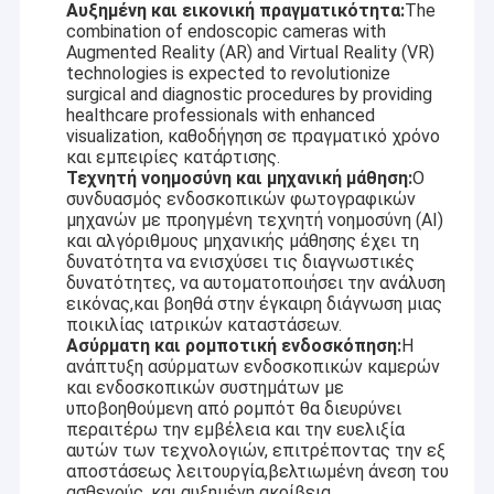
Αυξημένη και εικονική πραγματικότητα:
The
combination of endoscopic cameras with
Augmented Reality (AR) and Virtual Reality (VR)
technologies is expected to revolutionize
surgical and diagnostic procedures by providing
healthcare professionals with enhanced
visualization, καθοδήγηση σε πραγματικό χρόνο
και εμπειρίες κατάρτισης.
Τεχνητή νοημοσύνη και μηχανική μάθηση:
Ο
συνδυασμός ενδοσκοπικών φωτογραφικών
μηχανών με προηγμένη τεχνητή νοημοσύνη (AI)
και αλγόριθμους μηχανικής μάθησης έχει τη
δυνατότητα να ενισχύσει τις διαγνωστικές
δυνατότητες, να αυτοματοποιήσει την ανάλυση
εικόνας,και βοηθά στην έγκαιρη διάγνωση μιας
ποικιλίας ιατρικών καταστάσεων.
Ασύρματη και ρομποτική ενδοσκόπηση:
Η
ανάπτυξη ασύρματων ενδοσκοπικών καμερών
και ενδοσκοπικών συστημάτων με
υποβοηθούμενη από ρομπότ θα διευρύνει
περαιτέρω την εμβέλεια και την ευελιξία
αυτών των τεχνολογιών, επιτρέποντας την εξ
αποστάσεως λειτουργία,βελτιωμένη άνεση του
ασθενούς, και αυξημένη ακρίβεια.