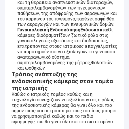
2MP ενότητα καμερών
και τη θεραπεία αναπνευστικών διαταραχών,
συμπεριλαμβανομένων των πνευμονικών
παθήσεων, της απόφραξης των αεραγωγών και
5MP ενότητα καμερών
του καρκίνου του πνεύμονα,παρέχει σαφή θέα
των αεραγωγών και των πνευμονικών δομών.
8MP ενότητα καμερών
Γυναικολογική ΕνδοσκόπησηΕνδοσκόπια:
Οι
κάμερες διαδραματίζουν ζωτικό ρόλο στις
13MP ενότητα καμερών
γυναικολογικές εξετάσεις και διαδικασίες,
επιτρέποντας στους ιατρικούς επαγγελματίες
να παρατηρούν και να αξιολογούν το γυναικείο
Οθόνη Μονούλης Καμερας
αναπαραγωγικό σύστημα,
συμπεριλαμβανομένης της μήτρας,Φαλοπιών
Ενότητα καμερών σμέουρων pi
και ωοθηκών.
Τρόπος ανάπτυξης της
ενδοσκοπικής κάμερας στον τομέα
της ιατρικής
Καθώς ο ιατρικός τομέας καθώς και η
τεχνολογία συνεχίζουν να εξελίσσονται, ο ρόλος
της ενδοσκοπικής κάμερας θα γίνει όλο και πιο
σημαντικός.και οι τρόποι με τους οποίους μπορεί
να χρησιμοποιηθεί καθώς και το πεδίο
εφαρμογής του θα γίνει όλο και πιο εκτεταμένο: