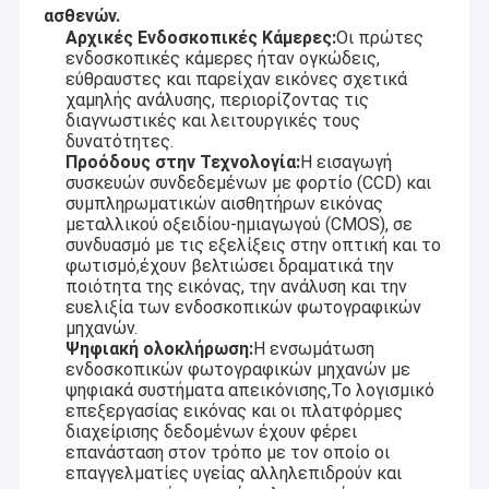
ασθενών.
ανταγωνιστικότερη τιμή και την καλύτερη ποιότητα.
Εμφάνιση VR
Αρχικές Ενδοσκοπικές Κάμερες:
Οι πρώτες
ενδοσκοπικές κάμερες ήταν ογκώδεις,
Αυτή τη στιγμή, τα προϊόντα μας περιλαμβάνουν στην ενότητα
Σχετικά με εμάς
καμερών USB, την ενότητα καμερών MIPI, την ενότητα καμερών
εύθραυστες και παρείχαν εικόνες σχετικά
DVP, την κινητή ενότητα τηλεφωνικών καμερών, την ενότητα
χαμηλής ανάλυσης, περιορίζοντας τις
Γύρος εργοστασίων
καμερών σημειωματάριων, τα κάμερα ασφαλείας, τη κάμερα
διαγνωστικές και λειτουργικές τους
αυτοκινήτων και τα έξυπνα προϊόντα καμερών ακονιών σε πολλές
δυνατότητες.
διαφορετικές περιοχές όπως VR, το AR, τρισδιάστατος, το AI, τη
Προόδους στην Τεχνολογία:
Η εισαγωγή
Ποιοτικός έλεγχος
φορετή συσκευή, την κάσκα, τη ρομποτική
γυαλιών, IoT, ιατρικό
συσκευών συνδεδεμένων με φορτίο (CCD) και
βιομηχανικό, agrotechny, τη βιομετρική, την απεικόνιση, τη
συμπληρωματικών αισθητήρων εικόνας
επαφή
μηχανική όραση, την όραση υπολογιστών, την ασφάλεια, κ.λπ.
μεταλλικού οξειδίου-ημιαγωγού (CMOS), σε
Οποιοδήποτε προϊόν σχετικό με την ενότητα καμερών,
μπορούμε
συνδυασμό με τις εξελίξεις στην οπτική και το
να βρούμε την καλύτερη λύση για σας.
Νέα
φωτισμό,έχουν βελτιώσει δραματικά την
ποιότητα της εικόνας, την ανάλυση και την
ευελιξία των ενδοσκοπικών φωτογραφικών
Όλες οι περιπτώσεις
μηχανών.
Ψηφιακή ολοκλήρωση:
Η ενσωμάτωση
Ζητήστε ένα απόσπασμα
ενδοσκοπικών φωτογραφικών μηχανών με
ψηφιακά συστήματα απεικόνισης,Το λογισμικό
επεξεργασίας εικόνας και οι πλατφόρμες
διαχείρισης δεδομένων έχουν φέρει
επανάσταση στον τρόπο με τον οποίο οι
Ενότητες καμερών cOem
επαγγελματίες υγείας αλληλεπιδρούν και