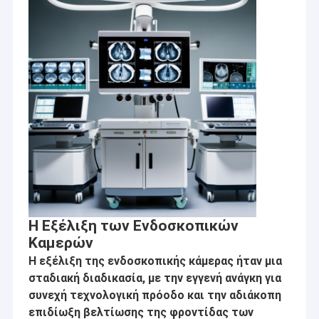
Η Εξέλιξη των Ενδοσκοπικών
Αρχική Σελίδα
Καμερών
Η Co. τεχνολογίας Sinoseen Shenzhen, ΕΠΕ καθιερώθηκε το
Η εξέλιξη της ενδοσκοπικής κάμερας ήταν μια
Μάρτιο του 2009. Για δεκαετίες, Sinoseen έχει αφιερωθεί στην
Προϊόντα
σταδιακή διαδικασία, με την εγγενή ανάγκη για
παροχή των πελατών τις διάφορες προσαρμοσμένες OEM/ODM
λύσεις επεξεργασίας εικόνας CMOS από το σχέδιο και η
συνεχή τεχνολογική πρόοδο και την αδιάκοπη
Βίντεο
ανάπτυξη, που κατασκευάζει, στις μεταπωλήσεις μιας στάσης
επιδίωξη βελτίωσης της φροντίδας των
service.we είναι βέβαια για να προσφέρει τους πελάτες με την