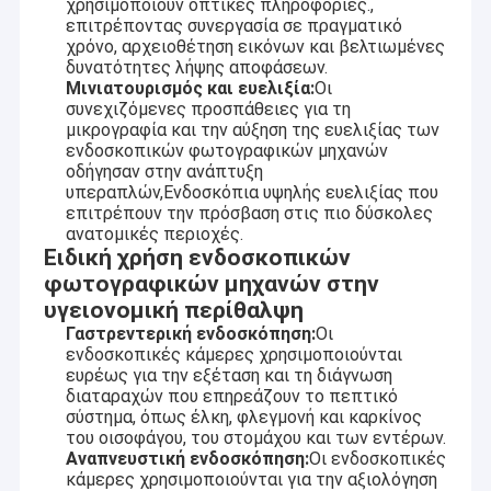
χρησιμοποιούν οπτικές πληροφορίες.,
Ενότητα καμερών USB
επιτρέποντας συνεργασία σε πραγματικό
χρόνο, αρχειοθέτηση εικόνων και βελτιωμένες
Ενότητα καμερών MIPI
δυνατότητες λήψης αποφάσεων.
Μινιατουρισμός και ευελιξία:
Οι
συνεχιζόμενες προσπάθειες για τη
Ενότητα καμερών DVP
μικρογραφία και την αύξηση της ευελιξίας των
ενδοσκοπικών φωτογραφικών μηχανών
Σφαιρική ενότητα καμερών παραθυρόφυλλων
οδήγησαν στην ανάπτυξη
υπεραπλών,Ενδοσκόπια υψηλής ευελιξίας που
Ενότητα καμερών νυχτερινής όρασης
επιτρέπουν την πρόσβαση στις πιο δύσκολες
ανατομικές περιοχές.
Ειδική χρήση ενδοσκοπικών
Ενότητα καμερών ενδοσκοπίων
φωτογραφικών μηχανών στην
Διπλή ενότητα καμερών φακών
υγειονομική περίθαλψη
Γαστρεντερική ενδοσκόπηση:
Οι
Ενότητα καμερών αναγνώρισης προσώπου
ενδοσκοπικές κάμερες χρησιμοποιούνται
ευρέως για την εξέταση και τη διάγνωση
διαταραχών που επηρεάζουν το πεπτικό
ενότητα lap-top webcam
σύστημα, όπως έλκη, φλεγμονή και καρκίνος
του οισοφάγου, του στομάχου και των εντέρων.
1MP ενότητα καμερών
Αναπνευστική ενδοσκόπηση:
Οι ενδοσκοπικές
κάμερες χρησιμοποιούνται για την αξιολόγηση