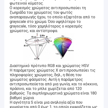
2MP ενότητα καμερών
φωτεινού κύματος.
Ο κορεσμός χρώματος αντιπροσωπεύει τη
5MP ενότητα καμερών
ζωηράδα του χρώματος του φωτός
αναπαραγωγής ήχου, το οποίο εξαρτάται από το
grayscale στο χρώμα. Όσο υψηλότερο το
8MP ενότητα καμερών
grayscale, τόσο χαμηλότερος ο κορεσμός
χρώματος, και αντίστροφα.
13MP ενότητα καμερών
Οθόνη Μονούλης Καμερας
Ενότητα καμερών σμέουρων pi
Διαστημικό πρότυπο RGB και χρώματος HSV
Η παράμετρος χρώματος Χ αντιπροσωπεύει τις
πληροφορίες χρώματος, δηλ., η θέση του
χρώματος φάσματος. Αυτή η παράμετρος
αντιπροσωπεύεται από μια γωνία, και το κόκκινο,
πράσινο, και το μπλε χωρίζεται από 120
βαθμούς. Τα συμπληρωματικά χρώματα είναι 180
βαθμοί χώρια.
Η αγνότητα S είναι μια αναλογία αξία που
κυμαίνεται από 0 έως 1, το οποίο εκφράζεται ως