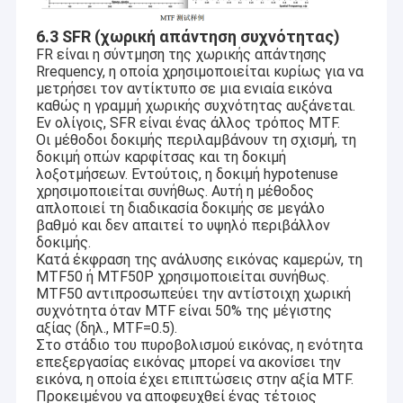
6.3 SFR (χωρική απάντηση συχνότητας)
FR είναι η σύντμηση της χωρικής απάντησης
Rrequency, η οποία χρησιμοποιείται κυρίως για να
μετρήσει τον αντίκτυπο σε μια ενιαία εικόνα
καθώς η γραμμή χωρικής συχνότητας αυξάνεται.
Εν ολίγοις, SFR είναι ένας άλλος τρόπος MTF.
Οι μέθοδοι δοκιμής περιλαμβάνουν τη σχισμή, τη
δοκιμή οπών καρφίτσας και τη δοκιμή
λοξοτμήσεων. Εντούτοις, η δοκιμή hypotenuse
χρησιμοποιείται συνήθως. Αυτή η μέθοδος
απλοποιεί τη διαδικασία δοκιμής σε μεγάλο
βαθμό και δεν απαιτεί το υψηλό περιβάλλον
δοκιμής.
Κατά έκφραση της ανάλυσης εικόνας καμερών, τη
MTF50 ή MTF50P χρησιμοποιείται συνήθως.
MTF50 αντιπροσωπεύει την αντίστοιχη χωρική
συχνότητα όταν MTF είναι 50% της μέγιστης
αξίας (δηλ., MTF=0.5).
Στο στάδιο του πυροβολισμού εικόνας, η ενότητα
επεξεργασίας εικόνας μπορεί να ακονίσει την
εικόνα, η οποία έχει επιπτώσεις στην αξία MTF.
Προκειμένου να αποφευχθεί ένας τέτοιος