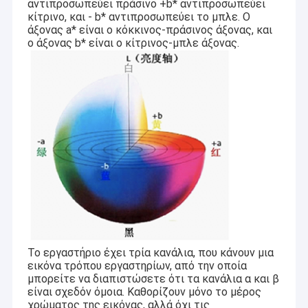
αντιπροσωπεύει πράσινο +b* αντιπροσωπεύει
κίτρινο, και - b* αντιπροσωπεύει το μπλε. Ο
άξονας a* είναι ο κόκκινος-πράσινος άξονας, και
ο άξονας b* είναι ο κίτρινος-μπλε άξονας.
Το εργαστήριο έχει τρία κανάλια, που κάνουν μια
εικόνα τρόπου εργαστηρίων, από την οποία
μπορείτε να διαπιστώσετε ότι τα κανάλια α και β
είναι σχεδόν όμοια. Καθορίζουν μόνο το μέρος
χρώματος της εικόνας, αλλά όχι τις