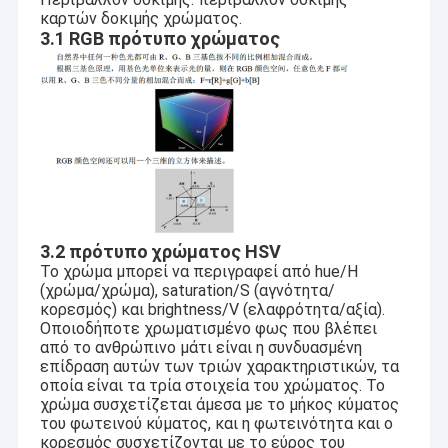
Ενότητα καμερών USB
καρτών δοκιμής χρώματος.
3.1 RGB πρότυπο χρώματος
Ενότητα καμερών MIPI
Ενότητα καμερών DVP
Σφαιρική ενότητα καμερών παραθυρόφυλλων
Ενότητα καμερών νυχτερινής όρασης
Ενότητα καμερών ενδοσκοπίων
3.2 πρότυπο χρώματος HSV
Το χρώμα μπορεί να περιγραφεί από hue/H
Διπλή ενότητα καμερών φακών
(χρώμα/χρώμα), saturation/S (αγνότητα/
κορεσμός) και brightness/V (ελαφρότητα/αξία).
Ενότητα καμερών αναγνώρισης προσώπου
Οποιοδήποτε χρωματισμένο φως που βλέπει
από το ανθρώπινο μάτι είναι η συνδυασμένη
ενότητα lap-top webcam
επίδραση αυτών των τριών χαρακτηριστικών, τα
οποία είναι τα τρία στοιχεία του χρώματος. Το
χρώμα συσχετίζεται άμεσα με το μήκος κύματος
1MP ενότητα καμερών
του φωτεινού κύματος, και η φωτεινότητα και ο
κορεσμός συσχετίζονται με το εύρος του