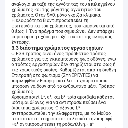
αναλογία μεταξύ της αγνότητας του επιλεγμένου
χρώματος και της μέγιστης αγνότητας του
χρώματος. Όταν S=0, μόνο γκρίζα κλίμακα.
Η ελαφρότητα Β αντιπροσωπεύει τη
φωτεινότητα του χρώματος, που κυμαίνεται από
0 έως 1. Ένα πράγμα που σημειώνει: Δεν υπάρχει
καμία άμεση σχέση μεταξύ του και της ελαφριάς
έντασης.
3.3 διάστημα χρώματος εργαστηρίων
Ο RGB τρόπος είναι ένας πρόσθετος τρόπος
χρώματος για τις εκπέμπουσες φως οθόνες, ενώ
ο τρόπος εργαστηρίων δεν στηρίζεται στο φως ή
τις χρωστικές ουσίες. Καθορίζεται από τη διεθνή
Επιτροπή στο φωτισμό (ΣΥΝΕΡΓΆΤΕΣ) να
περιληφθούν θεωρητικά όλα τα χρώματα που
μπορούν να δουν από το ανθρώπινο μάτι. Τρόπος
χρώματος.
Χρησιμοποιεί L*, a*, και b* τρία αμοιβαία κάθετοι
ισότιμοι άξονες για να αντιπροσωπεύσει ένα
διάστημα χρώματος. Ο άξονας L*
αντιπροσωπεύει την ελαφρότητα, με το Μαύρο
στο κατώτατο σημείο και το λευκό στην κορυφή
+a* αντιπροσωπεύει τη ροδανιλίνη, - a*