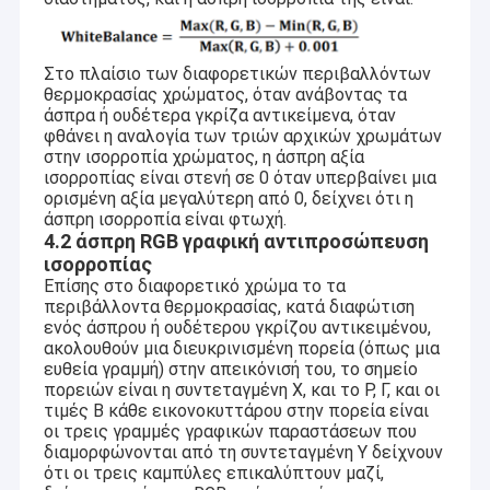
Στο πλαίσιο των διαφορετικών περιβαλλόντων
θερμοκρασίας χρώματος, όταν ανάβοντας τα
άσπρα ή ουδέτερα γκρίζα αντικείμενα, όταν
φθάνει η αναλογία των τριών αρχικών χρωμάτων
στην ισορροπία χρώματος, η άσπρη αξία
ισορροπίας είναι στενή σε 0 όταν υπερβαίνει μια
ορισμένη αξία μεγαλύτερη από 0, δείχνει ότι η
άσπρη ισορροπία είναι φτωχή.
4.2 άσπρη RGB γραφική αντιπροσώπευση
ισορροπίας
Επίσης στο διαφορετικό χρώμα το τα
περιβάλλοντα θερμοκρασίας, κατά διαφώτιση
ενός άσπρου ή ουδέτερου γκρίζου αντικειμένου,
ακολουθούν μια διευκρινισμένη πορεία (όπως μια
ευθεία γραμμή) στην απεικόνισή του, το σημείο
πορειών είναι η συντεταγμένη Χ, και το Ρ, Γ, και οι
τιμές Β κάθε εικονοκυττάρου στην πορεία είναι
οι τρεις γραμμές γραφικών παραστάσεων που
διαμορφώνονται από τη συντεταγμένη Υ δείχνουν
ότι οι τρεις καμπύλες επικαλύπτουν μαζί,