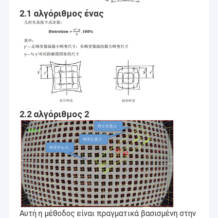
2.1 αλγόριθμος ένας
2.2 αλγόριθμος 2
Αρχική Σελίδα
Η Co. τεχνολογίας Sinoseen Shenzhen, ΕΠΕ καθιερώθηκε το
Μάρτιο του 2009. Για δεκαετίες, Sinoseen έχει αφιερωθεί στην
Προϊόντα
παροχή των πελατών τις διάφορες προσαρμοσμένες OEM/ODM
λύσεις επεξεργασίας εικόνας CMOS από το σχέδιο και η
Βίντεο
ανάπτυξη, που κατασκευάζει, στις μεταπωλήσεις μιας στάσης
Αυτή η μέθοδος είναι πραγματικά βασισμένη στην
service.we είναι βέβαια για να προσφέρει τους πελάτες με την