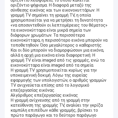
οριζόντιο λεωφορείο, το οποίο καλείται
οριζόντιο ψήφισμα. Η διαφορά μεταξύ της
σύνθεσης εικόνας και των εικονοκυττάρων: Η
γραμμή TV σημαίνει τη γραμμή TV, η οποία
χρησιμοποιείται για να μετρήσει τη δυνατότητα
«να αποσυντεθούν οι λεπτομέρειες του θέματος»
τα εικονοκύτταρα είναι μικρά σημεία των
διάφορων χρωμάτων. Τα περισσότερα
εικονοκύτταρα, η περισσότερο εικόνα μπορούν να
τοποθετηθούν. Όσο μεγαλύτερος ο καθαριστής.
Και οι δύο μπορούν να διαμορφώσουν μια εικόνα,
αλλά η αρχή μια εικόνα είναι διαφορετική: Η
γραμμή TV είναι imaged από τις γραμμές, ενώ τα
εικονοκύτταρα είναι imaged από τα σημεία.
Η γραμμή TV χρησιμοποιείται κυρίως για την
υποκειμενική δοκιμή. Λόγω της ευρείας
εφαρμογής των υπολογιστών, ο αριθμός γραμμών
TV ανιχνεύεται επίσης από το λογισμικό
επεξεργασίας εικόνας.
Αλγόριθμος επεξεργασίας εικόνας
Η γραμμή ανίχνευσης από τη γραμμή στην
κατεύθυνση της γραμμής TV, αναλύει την γκρίζα
καμπύλη επιπέδων κάθε γραμμής, βρίσκει το
πρώτο παράγωγο και το δεύτερο παράγωγο