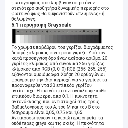
φωτογραφίες που λαμβάνονται με έναν
στενότερο αισθητήρα δυναμικής περιοχής στο
φωτεινό φως θα εμφανιστούν «πλυμένες» ή
θολωμένες.
5.1 περιγραφή Grayscale
Το χρώμα υποβάθρου του γκρίζου διαγράμματος
δοκιμής κλίμακας είναι μέσο γκρίζο. Υπό τον
κατά προσέγγιση όρο έναν ακέραιο αριθμό, 20
γκρίζες κλίμακες από συνολικά 256 γκρίζες
κλίμακες από RGB (0, 0, 0) RGB (255, 255, 255)
εξάγονται ομοιόμορφα. Χρήση 20 ορθογώνιοι
φραγμοί με την ίδια περιοχή για να γεμίσει τα
προαναφερθε'ντα 20 επίπεδα γκρίζου
αντίστοιχα. Η πυκνότητα αντανάκλασης κάθε
επιπέδου διαφέρει από 0,1. Η πυκνότητα
αντανάκλασης που αντιστοιχεί στις τρεις
βαθμολογήσεις του Α, του Μ και του Β στο
διάγραμμα είναι 0,05, 0,75 και 1,65.
Αντιπροσωπεύουν τα κυριώτερα σημεία, τα
ουδέτερες grays και τις σκιές. Η πυκνότητα