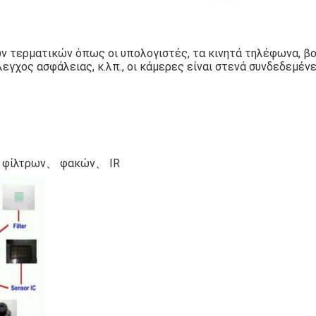
ν τερματικών όπως οι υπολογιστές, τα κινητά τηλέφωνα, βο
εγχος ασφάλειας, κ.λπ., οι κάμερες είναι στενά συνδεδεμένε
 φίλτρων、 φακών、 IR