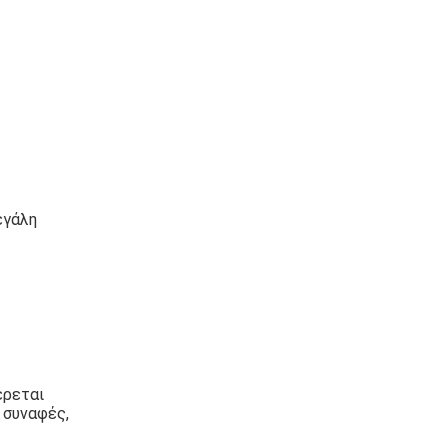
εγάλη
έρεται
 συναφές,