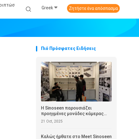
εριπτώσ
Greek
Ζητήστε ένα απόσπασμα
Πιό Πρόσφατες Ειδήσεις
Η Sinoseen παρουσιάζει
προηγμένες μονάδες κάμερας
στην Έκθεση Ηλεκτρονικών του
21 Oct, 2025
Χονγκ Κονγκ 2025
Καλώς ήρθατε στο Meet Sinoseen