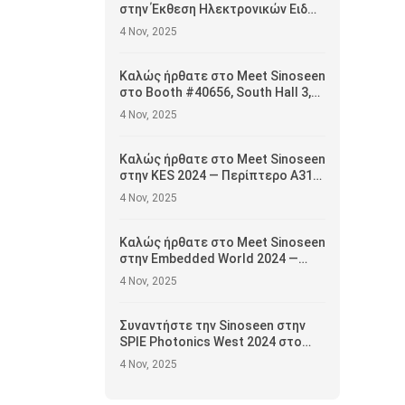
στην Έκθεση Ηλεκτρονικών Ειδών
του Χονγκ Κονγκ 2025 —
4 Nov, 2025
Περίπτερο #5E-H15, 13–16
Απριλίου
Καλώς ήρθατε στο Meet Sinoseen
στο Booth #40656, South Hall 3,
2ος όροφος — Παρουσιάζοντας
4 Nov, 2025
καινοτόμες λύσεις μονάδων
κάμερας
Καλώς ήρθατε στο Meet Sinoseen
στην KES 2024 — Περίπτερο A313,
Αίθουσα A, 1ος Όροφος
4 Nov, 2025
Καλώς ήρθατε στο Meet Sinoseen
στην Embedded World 2024 —
Αίθουσα 5, Περίπτερο 5-235c
4 Nov, 2025
Συναντήστε την Sinoseen στην
SPIE Photonics West 2024 στο
Σαν Φρανσίσκο —
4 Nov, 2025
Παρουσιάζοντας αιχμής λύσεις
μονάδων κάμερας