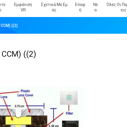
ντε
Εμφάνιση
Σχετικά Με Εμ
Επαφ
Νέ
Όλες Οι Π
Ο
VR
Άς
Ή
Α
Εις
CCM) ((2)
CCM) ((2)