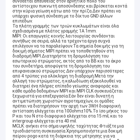
συνδέεται απευθείας στον αρνητικό πόλο του
Ενότητα καμερών USB
αντίστοιχου πυκνωτή αποσύνδεσης και βρίσκεται κοντά
στην κύρια γείωση κάτω από την πρίζα.Δεν πρέπει να
υπάρχει φυσική σύνδεση με το δίκτυο GND άλλων
Ενότητα καμερών MIPI
επιπέδων.
Τα πλάτη γραμμής των τριών κυκλωμάτων είναι όλα
σχεδιασμένα με πλάτος γραμμής 1Α 1mm.
Ενότητα καμερών DVP
MIPI: Οι επαγωγείς κοινής λειτουργίας συνδέονται
συνήθως σε σειρά, αλλά τα τρέχοντα έργα συχνά
Σφαιρική ενότητα καμερών παραθυρόφυλλων
επιλέγουν να τα παραλείψουν.Τα σημεία δοκιμής για τη
δοκιμή σήματος MIPI πρέπει να τοποθετηθούν στη
διαδρομή MIPI.Διατηρήστε τη δρομολόγηση του
Ενότητα καμερών νυχτερινής όρασης
εσωτερικού στρώματος, εκτός από το BB και το άκρο
του συνδετήρα, αποφύγετε τη δρομολόγηση του
επιφανειακού στρώματος.Δεν υπάρχουν περισσότερες
Ενότητα καμερών ενδοσκοπίων
από 4 τρύπες για ολόκληρη τη διαδρομή.Μετά την
αλλαγή του στρώματος, η καλωδίωση εξακολουθεί να
διατηρεί ένα πλήρες επίπεδο γείωσης αναφοράς και
Διπλή ενότητα καμερών φακών
κάθε ομάδα δεδομένων MIPI και MIPI CLK συσκευάζεται
ξεχωριστά για επεξεργασία.Εάν δεν είναι δυνατή η
Ενότητα καμερών αναγνώρισης προσώπου
αντιμετώπιση χωριστών αγροτεμαχίων, οι ομάδες
πρέπει να διατηρήσουν την αρχή των 3W.Η διαφορική
αντίσταση ελέγχεται στα 100ohm±10%.Το ίσο μήκος του
ενότητα lap-top webcam
P και του N στο διαφορικό ελέγχεται στα 15 mil, και το
intergroup ελέγχεται στα 40 mil.
MCLK: ανήκει στο σήμα υψηλής ταχύτητας.Φτιάξτε μια
1MP ενότητα καμερών
τρισδιάστατη συσκευασία.Χρησιμοποιήστε μια δοκιμή
πείρου pogo κατά τη διάρκεια της μέτρησης για να