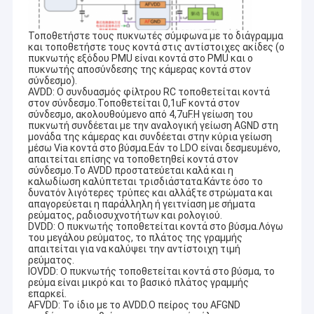
ανταγωνιστικότερη τιμή και την καλύτερη ποιότητα.
Εμφάνιση VR
Τοποθετήστε τους πυκνωτές σύμφωνα με το διάγραμμα
Αυτή τη στιγμή, τα προϊόντα μας περιλαμβάνουν στην ενότητα
Σχετικά με εμάς
και τοποθετήστε τους κοντά στις αντίστοιχες ακίδες (ο
καμερών USB, την ενότητα καμερών MIPI, την ενότητα καμερών
πυκνωτής εξόδου PMU είναι κοντά στο PMU και ο
DVP, την κινητή ενότητα τηλεφωνικών καμερών, την ενότητα
πυκνωτής αποσύνδεσης της κάμερας κοντά στον
Γύρος εργοστασίων
καμερών σημειωματάριων, τα κάμερα ασφαλείας, τη κάμερα
σύνδεσμο).
αυτοκινήτων και τα έξυπνα προϊόντα καμερών ακονιών σε πολλές
AVDD: Ο συνδυασμός φίλτρου RC τοποθετείται κοντά
διαφορετικές περιοχές όπως VR, το AR, τρισδιάστατος, το AI, τη
στον σύνδεσμο.Τοποθετείται 0,1uF κοντά στον
Ποιοτικός έλεγχος
φορετή συσκευή, την κάσκα, τη ρομποτική
γυαλιών, IoT, ιατρικό
σύνδεσμο, ακολουθούμενο από 4,7uF.Η γείωση του
πυκνωτή συνδέεται με την αναλογική γείωση AGND στη
βιομηχανικό, agrotechny, τη βιομετρική, την απεικόνιση, τη
επαφή
μονάδα της κάμερας και συνδέεται στην κύρια γείωση
μηχανική όραση, την όραση υπολογιστών, την ασφάλεια, κ.λπ.
μέσω Via κοντά στο βύσμα.Εάν το LDO είναι δεσμευμένο,
Οποιοδήποτε προϊόν σχετικό με την ενότητα καμερών,
μπορούμε
απαιτείται επίσης να τοποθετηθεί κοντά στον
να βρούμε την καλύτερη λύση για σας.
Νέα
σύνδεσμο.Το AVDD προστατεύεται καλά και η
καλωδίωση καλύπτεται τρισδιάστατα.Κάντε όσο το
δυνατόν λιγότερες τρύπες και αλλάξτε στρώματα και
Όλες οι περιπτώσεις
απαγορεύεται η παράλληλη ή γειτνίαση με σήματα
ρεύματος, ραδιοσυχνοτήτων και ρολογιού.
DVDD: Ο πυκνωτής τοποθετείται κοντά στο βύσμα.Λόγω
Ζητήστε ένα απόσπασμα
του μεγάλου ρεύματος, το πλάτος της γραμμής
απαιτείται για να καλύψει την αντίστοιχη τιμή
ρεύματος.
IOVDD: Ο πυκνωτής τοποθετείται κοντά στο βύσμα, το
ρεύμα είναι μικρό και το βασικό πλάτος γραμμής
Ενότητες καμερών cOem
επαρκεί.
AFVDD: Το ίδιο με το AVDD.Ο πείρος του AFGND