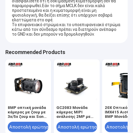
διασφαλίσετε ότι η δοκιμασμένη κυματομορφή δεν θα
2MP ενότητα καμερών
παραμορφωθεί.Εάν το σήμα MCLK δεν είναι καλά
προστατευμένο και η κυματομορφή είναι μη
5MP ενότητα καμερών
φυσιολογική, θα δείξει επίσης ότι υπάρχουν σοβαρά
ελαττώματα στο εφέ.
Το επιφανειακό στρώμα και το υποεπιφανειακό στρώμα
8MP ενότητα καμερών
κάτω από τον σύνδεσμο πρέπει να διατηρούν ανέπαφο
το GND και δεν μπορούν να δρομολογηθούν.
13MP ενότητα καμερών
Recommended Products
Οθόνη Μονούλης Καμερας
Ενότητα καμερών σμέουρων pi
8MP οπτική μονάδα
GC2083 Μονάδα
20X Οπτικό Ζ
κάμερας με ζουμ με
κάμερας MIPI
IMX415 Αισθη
3x/5x ζουμ και Sony
ανάλυσης 2MP με
8MP Μονάδα
IMX415 CMOS
χαμηλή κατανάλωση
κάμερας 60 π
αισθητήρα για USB
ενέργειας για
Διασύνδεση M
Αποστολή ερώτησης
Αποστολή ερώτησης
Αποστολή ε
2.0 UVC
ενσωματωμένες