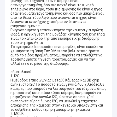
φωνής.Ταυτόχρονα, όταν η κάμερα είναι
απενεργοποιημένη, όσο πιο κοντά είναι το κινητό
τηλέφωνο στο θέμα, τόσο πιο εμφανής θα είναι ο ήχος
όταν είναι απενεργοποιημένος και όσο πιο μακριά είναι
από το θέμα, τόσο λιγότερο ακούγεται ο ήχος είναι.
Ακούγεται ένας ήχος χτυπήματος όταν είναι
ενεργοποιημένος
Ενεργοποιήστε ή επανεκκινήστε την κάμερα για πρώτη
φορά, η αρχική θέση της μονάδας κίνησης του κινητήρα
είναι το κάτω άκρο της αποτελεσματικής διαδρομής
του κινητήρα.Αν το
Το εγκεφαλικό επεισόδιο είναι μεγάλο, είναι εύκολο να
χτυπήσετε τη βάση.Εάν θέλετε να βελτιστοποιήσετε
αυτό το είδος προβλήματος, μπορείτε να επιλέξετε να
τροποποιήσετε τη θέση προετοιμασίας και να την
αλλάξετε στο μέσο της διαδρομής.
σήμα υλικού
1. I2C
Η μέθοδος επικοινωνίας μεταξύ Κάμερας και BB chip
ανήκει στο I2C.Το ποσοστό είναι γενικά 400 χιλιάδες.Οι
κάμερες που μπορούν να λειτουργούν ταυτόχρονα, όπως
η μπροστινή και η πίσω κύρια κάμερα, δεν μπορούν να
μοιράζονται ένα σύνολο I2C, ώστε να αποφευχθεί
ανεπαρκές εύρος ζώνης I2C, να μειωθεί η ταχύτητα
απόκρισης της κάμερας στον κεντρικό υπολογιστή και
να αυξηθεί η καθυστέρηση απόκρισης η κάμερα.
2. MCLK