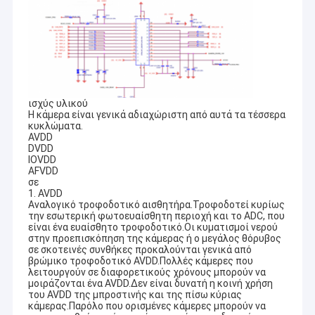
ισχύς υλικού
Η κάμερα είναι γενικά αδιαχώριστη από αυτά τα τέσσερα
κυκλώματα.
AVDD
DVDD
IOVDD
AFVDD
σε
1. AVDD
Αναλογικό τροφοδοτικό αισθητήρα.Τροφοδοτεί κυρίως
την εσωτερική φωτοευαίσθητη περιοχή και το ADC, που
είναι ένα ευαίσθητο τροφοδοτικό.Οι κυματισμοί νερού
στην προεπισκόπηση της κάμερας ή ο μεγάλος θόρυβος
σε σκοτεινές συνθήκες προκαλούνται γενικά από
βρώμικο τροφοδοτικό AVDD.Πολλές κάμερες που
λειτουργούν σε διαφορετικούς χρόνους μπορούν να
μοιράζονται ένα AVDD.Δεν είναι δυνατή η κοινή χρήση
του AVDD της μπροστινής και της πίσω κύριας
κάμερας.Παρόλο που ορισμένες κάμερες μπορούν να