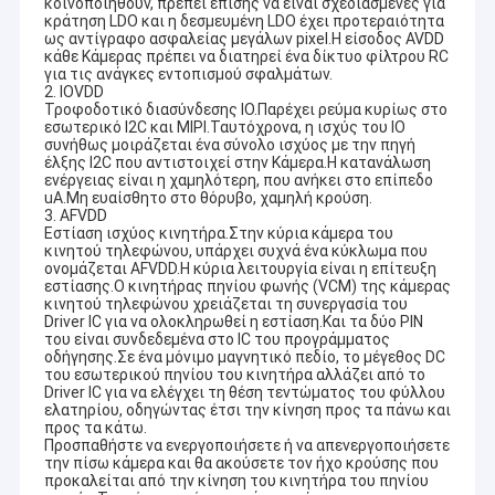
κοινοποιηθούν, πρέπει επίσης να είναι σχεδιασμένες για
κράτηση LDO και η δεσμευμένη LDO έχει προτεραιότητα
ως αντίγραφο ασφαλείας μεγάλων pixel.Η είσοδος AVDD
κάθε Κάμερας πρέπει να διατηρεί ένα δίκτυο φίλτρου RC
για τις ανάγκες εντοπισμού σφαλμάτων.
2. IOVDD
Τροφοδοτικό διασύνδεσης IO.Παρέχει ρεύμα κυρίως στο
εσωτερικό I2C και MIPI.Ταυτόχρονα, η ισχύς του IO
συνήθως μοιράζεται ένα σύνολο ισχύος με την πηγή
έλξης I2C που αντιστοιχεί στην Κάμερα.Η κατανάλωση
ενέργειας είναι η χαμηλότερη, που ανήκει στο επίπεδο
uA.Μη ευαίσθητο στο θόρυβο, χαμηλή κρούση.
3. AFVDD
Εστίαση ισχύος κινητήρα.Στην κύρια κάμερα του
κινητού τηλεφώνου, υπάρχει συχνά ένα κύκλωμα που
ονομάζεται AFVDD.Η κύρια λειτουργία είναι η επίτευξη
εστίασης.Ο κινητήρας πηνίου φωνής (VCM) της κάμερας
κινητού τηλεφώνου χρειάζεται τη συνεργασία του
Driver IC για να ολοκληρωθεί η εστίαση.Και τα δύο PIN
του είναι συνδεδεμένα στο IC του προγράμματος
οδήγησης.Σε ένα μόνιμο μαγνητικό πεδίο, το μέγεθος DC
του εσωτερικού πηνίου του κινητήρα αλλάζει από το
Driver IC για να ελέγχει τη θέση τεντώματος του φύλλου
ελατηρίου, οδηγώντας έτσι την κίνηση προς τα πάνω και
προς τα κάτω.
Προσπαθήστε να ενεργοποιήσετε ή να απενεργοποιήσετε
την πίσω κάμερα και θα ακούσετε τον ήχο κρούσης που
προκαλείται από την κίνηση του κινητήρα του πηνίου