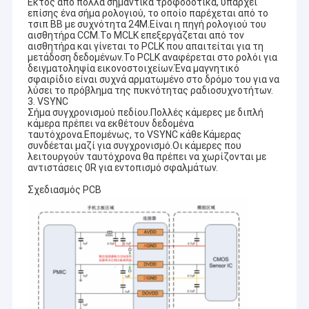
Εκτός από πολλά σημαντικά τροφοδοτικά, υπάρχει
επίσης ένα σήμα ρολογιού, το οποίο παρέχεται από το
τσιπ BB με συχνότητα 24M.Είναι η πηγή ρολογιού του
αισθητήρα CCM.Το MCLK επεξεργάζεται από τον
αισθητήρα και γίνεται το PCLK που απαιτείται για τη
μετάδοση δεδομένων.Το PCLK αναφέρεται στο ρολόι για
δειγματοληψία εικονοστοιχείων.Ένα μαγνητικό
σφαιρίδιο είναι συχνά αρματωμένο στο δρόμο του για να
λύσει το πρόβλημα της πυκνότητας ραδιοσυχνοτήτων.
3. VSYNC
Σήμα συγχρονισμού πεδίου.Πολλές κάμερες με διπλή
κάμερα πρέπει να εκθέτουν δεδομένα
ταυτόχρονα.Επομένως, το VSYNC κάθε Κάμερας
συνδέεται μαζί για συγχρονισμό.Οι κάμερες που
λειτουργούν ταυτόχρονα θα πρέπει να χωρίζονται με
αντιστάσεις 0R για εντοπισμό σφαλμάτων.
Σχεδιασμός PCB
Αρχική Σελίδα
Η Co. τεχνολογίας Sinoseen Shenzhen, ΕΠΕ καθιερώθηκε το
Μάρτιο του 2009. Για δεκαετίες, Sinoseen έχει αφιερωθεί στην
Προϊόντα
παροχή των πελατών τις διάφορες προσαρμοσμένες OEM/ODM
λύσεις επεξεργασίας εικόνας CMOS από το σχέδιο και η
Βίντεο
ανάπτυξη, που κατασκευάζει, στις μεταπωλήσεις μιας στάσης
service.we είναι βέβαια για να προσφέρει τους πελάτες με την