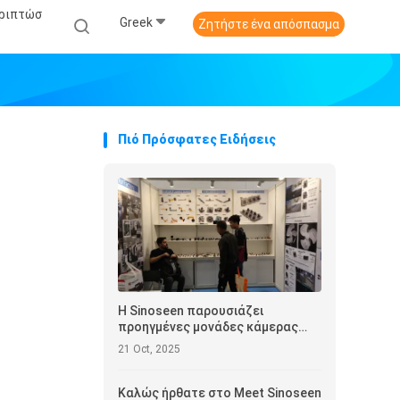
εριπτώσ
Greek
Ζητήστε ένα απόσπασμα
Πιό Πρόσφατες Ειδήσεις
Η Sinoseen παρουσιάζει
προηγμένες μονάδες κάμερας
στην Έκθεση Ηλεκτρονικών του
21 Oct, 2025
Χονγκ Κονγκ 2025
Καλώς ήρθατε στο Meet Sinoseen