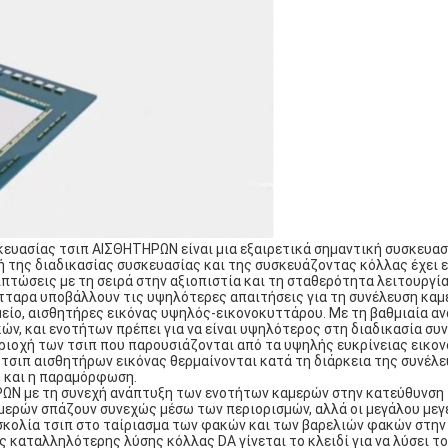
ευασίας τσιπ ΑΙΣΘΗΤΗΡΩΝ είναι μια εξαιρετικά σημαντική συσκευασ
ή της διαδικασίας συσκευασίας και της συσκευάζοντας κόλλας έχει 
ιπτώσεις με τη σειρά στην αξιοπιστία και τη σταθερότητα λειτουργί
ύτταρα υποβάλλουν τις υψηλότερες απαιτήσεις για τη συνέλευση καμ
είο, αισθητήρες εικόνας υψηλός-εικονοκυττάρου. Με τη βαθμιαία α
ών, και ενοτήτων πρέπει για να είναι υψηλότερος στη διαδικασία συ
περιοχή των τσιπ που παρουσιάζονται από τα υψηλής ευκρίνειας εικο
 τσιπ αισθητήρων εικόνας θερμαίνονται κατά τη διάρκεια της συνέλε
 και η παραμόρφωση.
ΗΡΩΝ με τη συνεχή ανάπτυξη των ενοτήτων καμερών στην κατεύθυνση
μερών σπάζουν συνεχώς μέσω των περιορισμών, αλλά οι μεγάλου με
σκολία τσιπ στο ταίριασμα των φακών και των βαρελιών φακών στην
ς καταλληλότερης λύσης κόλλας DA γίνεται το κλειδί για να λύσει τ