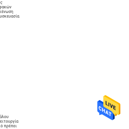
ης
 φακών
ακένωση
συσκευασία.
γάλου
λειτουργία
κό πρέπει