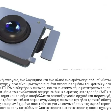
ική ενέργεια, ένα λογισμικό και ένα υλικό ενσωμάτωσης πολυσύνθετω
κηνής για να είναι φωτογραφισμένα περάσματα μέσω του φακού για ν
ΘΗΤΗΡΑ αισθητήρων εικόνας, και το φωτεινό σήμα μετατρέπονται σε
τα μέσω του αναλογικού σε ψηφιακό κυκλώματος μετατροπής (A/D), 
 σήμα και το σήμα υποβάλλεται σε επεξεργασία αρχικά και παραγωγή
ετατρέπεται τελικά σε μια αναγνώσιμη εικόνα στην ηλεκτρονική οθόνη
ες καμερών όχι μόνο απαιτούνται για να συναντήσουν τις υψηλότερες
σονται στην κατεύθυνση λεπτύτερος και κοντύτερος, η οποία έχει γίν