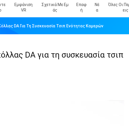
ντε
Εμφάνιση
Σχετικά Με Εμ
Επαφ
Νέ
Όλες Οι Π
Ο
VR
Άς
Ή
Α
Εις
Κόλλας DA Για Τη Συσκευασία Τσιπ Ενότητας Καμερών
όλλας DA για τη συσκευασία τσιπ