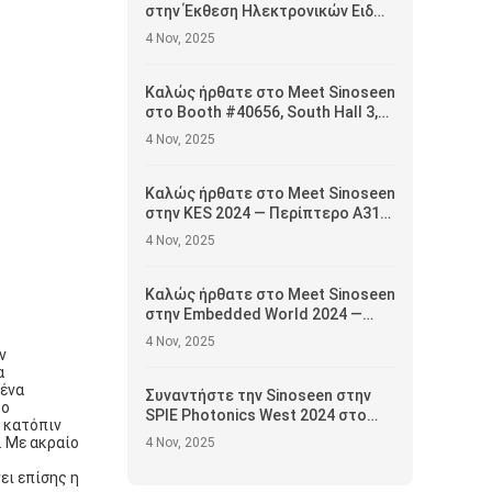
στην Έκθεση Ηλεκτρονικών Ειδών
του Χονγκ Κονγκ 2025 —
4 Nov, 2025
Περίπτερο #5E-H15, 13–16
Απριλίου
Καλώς ήρθατε στο Meet Sinoseen
στο Booth #40656, South Hall 3,
2ος όροφος — Παρουσιάζοντας
4 Nov, 2025
καινοτόμες λύσεις μονάδων
κάμερας
Καλώς ήρθατε στο Meet Sinoseen
στην KES 2024 — Περίπτερο A313,
Αίθουσα A, 1ος Όροφος
4 Nov, 2025
Καλώς ήρθατε στο Meet Sinoseen
στην Embedded World 2024 —
Αίθουσα 5, Περίπτερο 5-235c
4 Nov, 2025
ν
α
 ένα
Συναντήστε την Sinoseen στην
το
SPIE Photonics West 2024 στο
, κατόπιν
Σαν Φρανσίσκο —
. Με ακραίο
4 Nov, 2025
Παρουσιάζοντας αιχμής λύσεις
μονάδων κάμερας
ει επίσης η