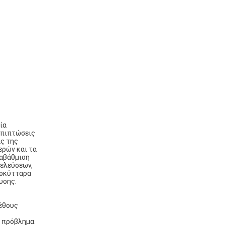
ία
επιπτώσεις
ας της
ερών και τα
ναβάθμιση
νελεύσεων,
νοκύτταρα
υσης.
γέθους
ο πρόβλημα.