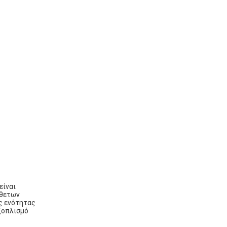
είναι
νθετων
ς ενότητας
εξοπλισμό