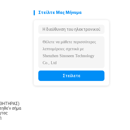
Στείλτε Μας Μήνυμα
Στείλετε
ΙΣΘΗΤΗΡΑΣ)
τηθε'ν σήμα
ητας
η