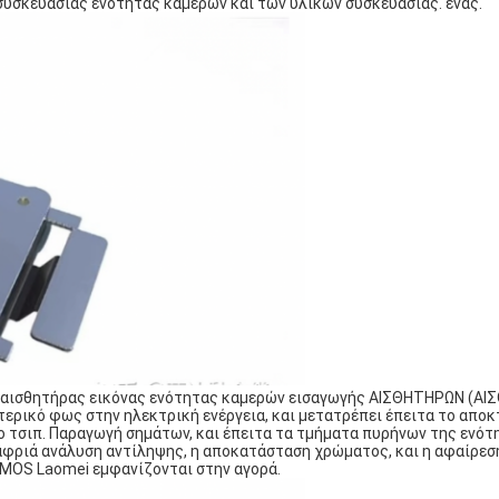
 συσκευασίας ενότητας καμερών και των υλικών συσκευασίας. ένας.
 Ο αισθητήρας εικόνας ενότητας καμερών εισαγωγής ΑΙΣΘΗΤΗΡΩΝ (Α
ερικό φως στην ηλεκτρική ενέργεια, και μετατρέπει έπειτα το αποκ
 τσιπ. Παραγωγή σημάτων, και έπειτα τα τμήματα πυρήνων της ενότ
αφριά ανάλυση αντίληψης, η αποκατάσταση χρώματος, και η αφαίρεσ
 CMOS Laomei εμφανίζονται στην αγορά.