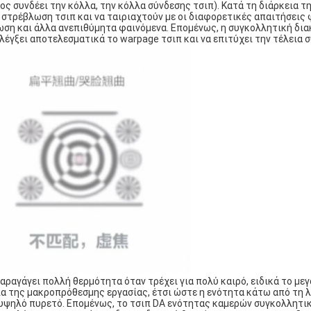
ς συνδέει την κόλλα, την κόλλα σύνδεσης τσιπ). Κατά τη διάρκεια τ
η στρέβλωση τσιπ και να ταιριαχτούν με οι διαφορετικές απαιτήσεις
ωση και άλλα ανεπιθύμητα φαινόμενα. Επομένως, η συγκολλητική δι
έγξει αποτελεσματικά το warpage τσιπ και να επιτύχει την τέλεια 
ραγάγει πολλή θερμότητα όταν τρέχει για πολύ καιρό, ειδικά το με
ια της μακροπρόθεσμης εργασίας, έτσι ώστε η ενότητα κάτω από τη 
ν υψηλό πυρετό. Επομένως, το τσιπ DA ενότητας καμερών συγκολλητι