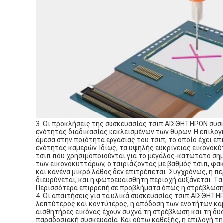
3. Οι προκλήσεις της συσκευασίας τσιπ ΑΙΣΘΗΤΗΡΩΝ συσκ
ενότητας διαδικασίας κεκλεισμένων των θυρών. Η επιλογ
άμεσα στην ποιότητα εργασίας του τσιπ, το οποίο έχει επ
ενότητας καμερών. Ιδίως, τα υψηλής ευκρίνειας εικονοκ
τσιπ που χρησιμοποιούνται για το μεγάλος-κατώτατο σημ
των εικονοκυττάρων, ο ταιριάζοντας με βαθμός τσιπ, φακ
και κανένα μικρό λάθος δεν επιτρέπεται. Συγχρόνως, η 
διευρύνεται, και η φωτοευαίσθητη περιοχή αυξάνεται. Τα
Περισσότερα επιρρεπή σε προβλήματα όπως η στρέβλωση
4. Οι απαιτήσεις για τα υλικά συσκευασίας τσιπ ΑΙΣΘΗΤ
λεπτύτερος και κοντύτερος, η απόδοση των ενοτήτων κα
αισθητήρες εικόνας έχουν συχνά τη στρέβλωση και τη δυ
παραδοσιακή συσκευασία. Και ούτω καθεξής, η επιλογή τη