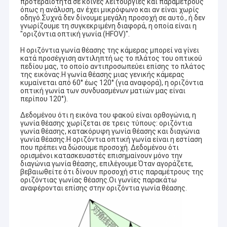
προτεραιότητα σε κοινές λειτουργίες και παραμέτρους
όπως η ανάλυση, αν έχει μικρόφωνο και αν είναι χωρίς
οδηγό.Συχνά δεν δίνουμε μεγάλη προσοχή σε αυτό., ή δεν
γνωρίζουμε τη συγκεκριμένη διαφορά, η οποία είναι η
"οριζόντια οπτική γωνία (HFOV)".
Η οριζόντια γωνία θέασης της κάμερας μπορεί να γίνει
κατά προσέγγιση αντιληπτή ως το πλάτος του οπτικού
πεδίου μας, το οποίο αντιπροσωπεύει επίσης το πλάτος
της εικόνας.Η γωνία θέασης μιας γενικής κάμερας
κυμαίνεται από 60° έως 120° (για αναφορά), η οριζόντια
οπτική γωνία των συνδυασμένων ματιών μας είναι
περίπου 120°).
Δεδομένου ότι η εικόνα του φακού είναι ορθογώνια, η
γωνία θέασης χωρίζεται σε τρεις τύπους: οριζόντια
γωνία θέασης, κατακόρυφη γωνία θέασης και διαγώνια
γωνία θέασης.Η οριζόντια οπτική γωνία είναι η εστίαση
που πρέπει να δώσουμε προσοχή. Δεδομένου ότι
ορισμένοι κατασκευαστές επισημαίνουν μόνο την
διαγώνια γωνία θέασης, επιλέγουμε Όταν αγοράζετε,
βεβαιωθείτε ότι δίνουν προσοχή στις παραμέτρους της
οριζόντιας γωνίας θέασης.Οι γωνίες παρακάτω
αναφέρονται επίσης στην οριζόντια γωνία θέασης.