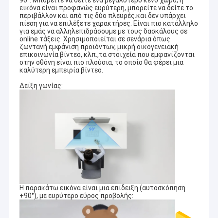
90°. Μπορείτε να δείτε ένα μεγαλύτερο κενό χώρο, η
εικόνα είναι προφανώς ευρύτερη, μπορείτε να δείτε το
περιβάλλον και από τις δύο πλευρές.και δεν υπάρχει
πίεση για να επιλέξετε χαρακτήρες. Είναι πιο κατάλληλο
για εμάς να αλληλεπιδράσουμε με τους δασκάλους σε
online τάξεις. Χρησιμοποιείται σε σενάρια όπως
ζωντανή εμφάνιση προϊόντων, μικρή οικογενειακή
επικοινωνία βίντεο, κλπ.,τα στοιχεία που εμφανίζονται
στην οθόνη είναι πιο πλούσια, το οποίο θα φέρει μια
καλύτερη εμπειρία βίντεο.
Δείξη γωνίας:
Αρχική Σελίδα
Η Co. τεχνολογίας Sinoseen Shenzhen, ΕΠΕ καθιερώθηκε το
Μάρτιο του 2009. Για δεκαετίες, Sinoseen έχει αφιερωθεί στην
Προϊόντα
Η παρακάτω εικόνα είναι μια επίδειξη (αυτοσκόπηση
παροχή των πελατών τις διάφορες προσαρμοσμένες OEM/ODM
+90°), με ευρύτερο εύρος προβολής:
λύσεις επεξεργασίας εικόνας CMOS από το σχέδιο και η
Βίντεο
ανάπτυξη, που κατασκευάζει, στις μεταπωλήσεις μιας στάσης
service.we είναι βέβαια για να προσφέρει τους πελάτες με την