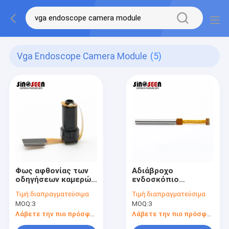
Vga Endoscope Camera Module
(5)
Φως αφθονίας των
Αδιάβροχο
οδηγήσεων καμερών
ενδοσκόπιο
ενδοσκοπίων
ενότητας καμερών
Τιμή:
διαπραγματεύσιμα
Τιμή:
διαπραγματεύσιμα
μικροϋπολογιστών
σωλήνων 0.3MP DVP
MOQ:
3
MOQ:
3
VGA MIPI ενότητα 2
χάλυβα με 6 LEDs
για να καθαρίσει το
Λάβετε την πιο πρόσφατη τιμή
Λάβετε την πιο πρόσφατη τιμή
όργανο