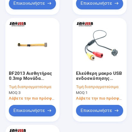
Επικοινωνήστε
Επικοινωνήστε
BF2013 Αισθητήρας
Ελεύθερη μακρο USB
0.3mp Μονάδα
ενδοσκόπησης
κάμερας 640*480 60
οδηγών 720P HD
Τιμή:
διαπραγματεύσιμα
Τιμή:
διαπραγματεύσιμα
Frames DVP
ιατρική ενότητα
MOQ:
3
MOQ:
1
Παράλληλη θύρα για
καμερών
ανίχνευση δέρματος
μικροϋπολογιστών
Λάβετε την πιο πρόσφατη τιμή
Λάβετε την πιο πρόσφατη τιμή
με τον αισθητήρα
OV9734
Επικοινωνήστε
Επικοινωνήστε