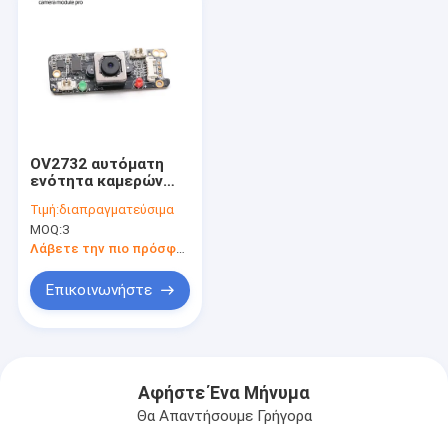
OV2732 αυτόματη
ενότητα καμερών
εστίασης ενότητας
Τιμή:
διαπραγματεύσιμα
αισθητήρων 1080P
MOQ:
3
USB Webcam
Λάβετε την πιο πρόσφατη τιμή
Επικοινωνήστε
Αφήστε Ένα Μήνυμα
Θα Απαντήσουμε Γρήγορα