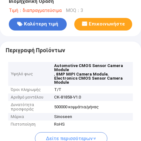
Βιομηχανική Όραση
Τιμή：διαπραγματεύσιμα
MOQ：3
Καλύτερη τιμή
Επικοινωνήστε
Περιγραφή Προϊόντων
Automotive CMOS Sensor Camera
Module
Υψηλό φως
,
,
8MP MIPI Camera Module
Electronics CMOS Sensor Camera
Module
Όροι πληρωμής
Τ/Τ
Αριθμό μοντέλου
CK-81858-V1.0
Δυνατότητα
500000 κομμάτια/μήνας
προσφοράς
Μάρκα
Sinoseen
Πιστοποίηση
RoHS
Δείτε περισσότερων