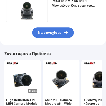
IMX415 8MP 4K MIPI
Μοντέλος Καμερας για
Βιομηχανική Όραση
Να συνεχίσει
Συνιστώμενα Προϊόντα
High Definition 4MP
4MP MIPI Camera
Σύνθετη MIPI
MIPI Camera Module
Module with Wide
κάμερα με